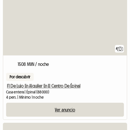
4
1508 MXN / noche
Por descubrir
F1 De Lujo En Alquiler En El Centro De Épinal
Casa entera | Épinal (88000)
4 pers. | Mínimo 1 noche
Ver anuncio