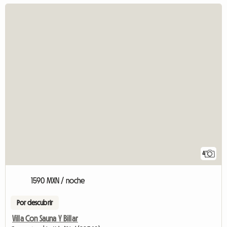
4
1590 MXN / noche
Por descubrir
Villa Con Sauna Y Billar