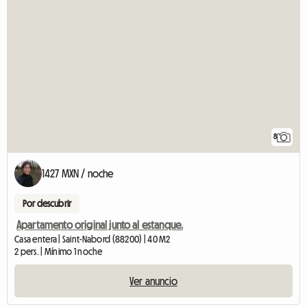
8
1427 MXN / noche
Por descubrir
Apartamento original junto al estanque.
Casa entera | Saint-Nabord (88200) | 40 M2
2 pers. | Mínimo 1 noche
Ver anuncio