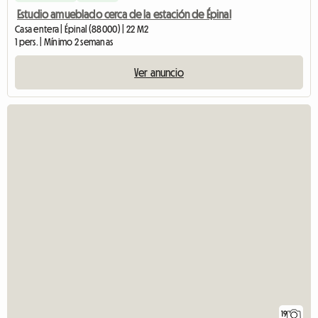
Estudio amueblado cerca de la estación de Épinal
Casa entera | Épinal (88000) | 22 M2
1 pers. | Mínimo 2 semanas
Ver anuncio
19