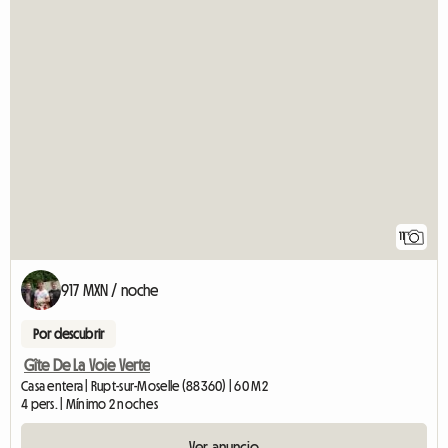
11
917 MXN / noche
Por descubrir
Gîte De La Voie Verte
Casa entera | Rupt-sur-Moselle (88360) | 60 M2
4 pers. | Mínimo 2 noches
Ver anuncio