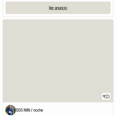
Ver anuncio
12
1203 MXN / noche