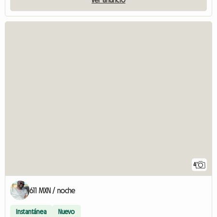
4
611 MXN / noche
Instantánea
Nuevo