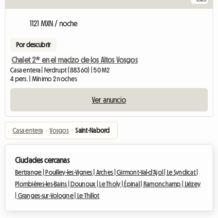
1121 MXN / noche
Por descubrir
Chalet 2* en el macizo de los Altos Vosgos
Casa entera | Ferdrupt (88360) | 50 M2
4 pers. | Mínimo 2 noches
Ver anuncio
Casa entera
›
Vosgos
›
Saint-Nabord
Ciudades cercanas
Bertrange |
Pouilley-les-Vignes |
Arches |
Girmont-Val-d'Ajol |
Le Syndicat |
Plombières-les-Bains |
Dounoux |
Le Tholy |
Épinal |
Ramonchamp |
Liézey
|
Granges-sur-Vologne |
Le Thillot