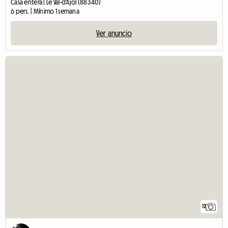
Casa entera | Le Val-d'Ajol (88340)
6 pers. | Mínimo 1 semana
Ver anuncio
12