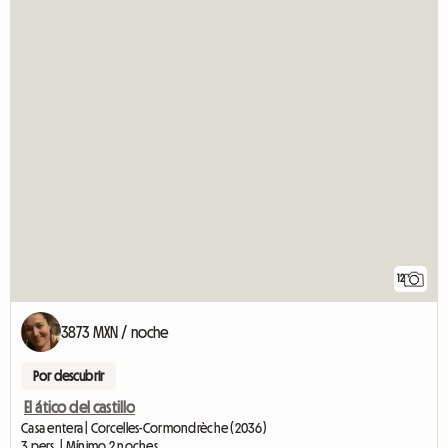
12
3873 MXN / noche
Por descubrir
El ático del castillo
Casa entera | Corcelles-Cormondrèche (2036)
3 pers. | Mínimo 2 noches