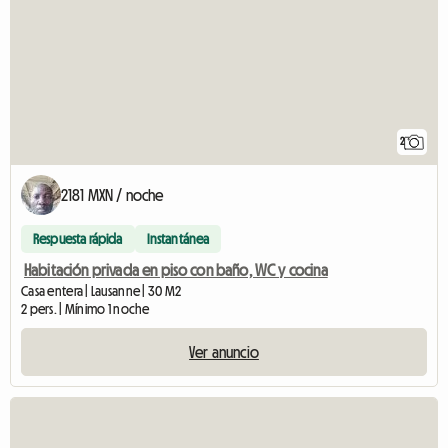
2
2181 MXN / noche
Respuesta rápida
Instantánea
Habitación privada en piso con baño, WC y cocina
Casa entera | Lausanne | 30 M2
2 pers. | Mínimo 1 noche
Ver anuncio