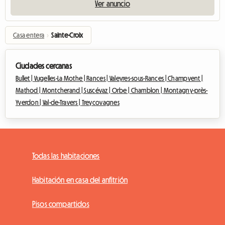
Ver anuncio
Casa entera
›
Sainte-Croix
Ciudades cercanas
Bullet |
Vugelles-La Mothe |
Rances |
Valeyres-sous-Rances |
Champvent |
Mathod |
Montcherand |
Suscévaz |
Orbe |
Chamblon |
Montagny-près-
Yverdon |
Val-de-Travers |
Treycovagnes
Todas las habitaciones
Habitación en casa del anfitrión
Pisos compartidos