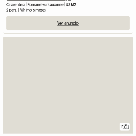
Casa entera | Romanel-sur-Lausanne | 33 M2
2 pers. | Mínimo 6 meses
Ver anuncio
17