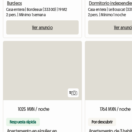
Burdeos
Casa entera | Bordeaux (33300) | 19 M2
Casa entera | Le Bouscat (331
2 pers. | Mínimo 1 semana
2 pers. | Mínimo 1 noche
Ver anuncio
Ver anunc
12
1025 MXN / noche
1764 MXN / noche
Respuesta rápida
Por descubrir
Apartamento en alquiler en el centro de Burdeos