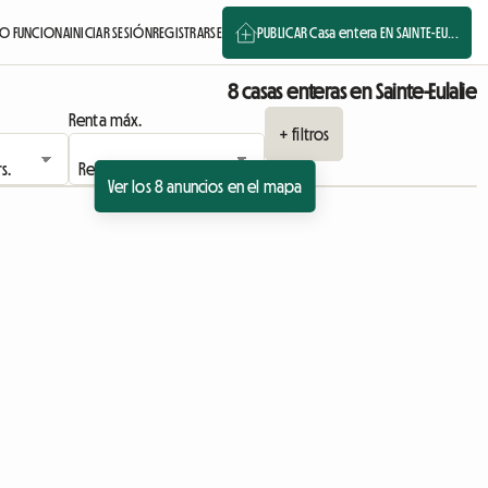
O FUNCIONA
INICIAR SESIÓN
REGISTRARSE
PUBLICAR Casa entera EN SAINTE-EU...
8 casas enteras en Sainte-Eulalie
Renta máx.
+ filtros
Ver los 8 anuncios en el mapa
Ver el anuncio
Ver el anuncio