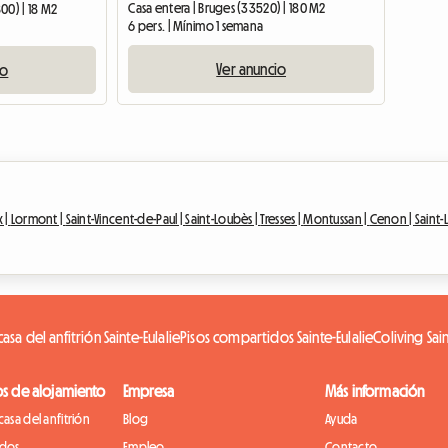
Casa entera | Bruges (33520) | 180 M2
00) | 18 M2
6 pers. | Mínimo 1 semana
Ver anuncio
io
 |
Lormont |
Saint-Vincent-de-Paul |
Saint-Loubès |
Tresses |
Montussan |
Cenon |
Saint-
asa del anfitrión Sainte-Eulalie
Pisos compartidos Sainte-Eulalie
Coliving Sain
os de alojamiento
Empresa
Más información
casa del anfitrión
Blog
Ayuda
idos
Empleo
Contacto