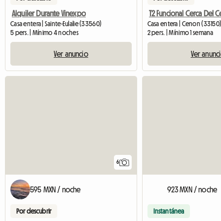
Alquiler Durante Vinexpo
Casa entera | Sainte-Eulalie (33560)
Casa entera | Cenon (33150)
5 pers. | Mínimo 4 noches
2 pers. | Mínimo 1 semana
Ver anuncio
Ver anunc
6
595 MXN / noche
923 MXN / noche
Por descubrir
Instantánea