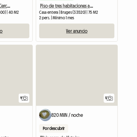
Apartamento Bordelés Cerca De La Estación De Tren Y Los Muelles
Piso de tres habitaciones amueblado con todo lo necesario – ideal para estancias largas
800) | 40 M2
Casa entera | Bruges (33520) | 75 M2
2 pers. | Mínimo 1 mes
io
Ver anuncio
9
5
820 MXN / noche
Por descubrir