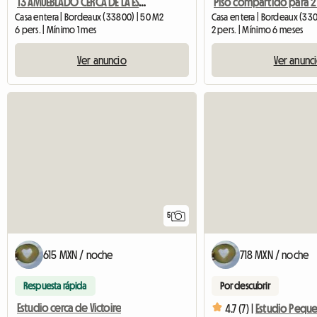
T3 AMUEBLADO CERCA DE LA ESTACIÓN TODAS LAS COMODIDADES
Casa entera | Bordeaux (33800) | 50 M2
Casa entera | Bordeaux (330
6 pers. | Mínimo 1 mes
2 pers. | Mínimo 6 meses
Ver anuncio
Ver anunc
5
615 MXN / noche
718 MXN / noche
Respuesta rápida
Por descubrir
Estudio cerca de Victoire
4.7 (7) |