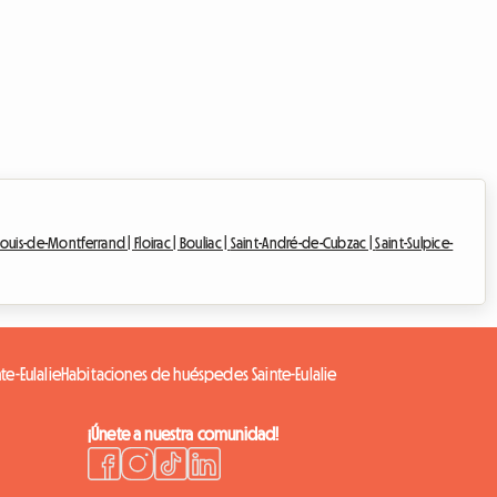
Louis-de-Montferrand |
Floirac |
Bouliac |
Saint-André-de-Cubzac |
Saint-Sulpice-
te-Eulalie
Habitaciones de huéspedes Sainte-Eulalie
¡Únete a nuestra comunidad!