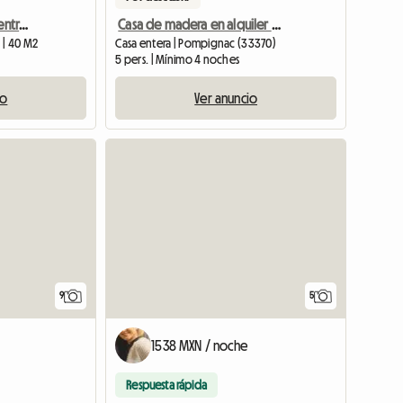
T2 Funcional Cerca Del Centro De Burdeos
Casa de madera en alquiler amueblada con pequeño jardín al frente.
 | 40 M2
Casa entera | Pompignac (33370)
5 pers. | Mínimo 4 noches
io
Ver anuncio
9
5
1538 MXN / noche
Respuesta rápida