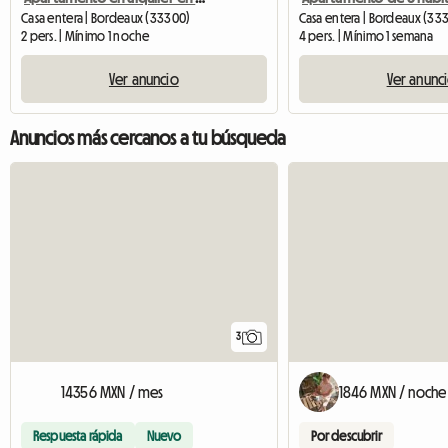
Casa entera | Bordeaux (33300)
Casa entera | Bordeaux (33
2 pers. | Mínimo 1 noche
4 pers. | Mínimo 1 semana
Ver anuncio
Ver anunc
Anuncios más cercanos a tu búsqueda
3
14356 MXN / mes
1846 MXN / noche
Respuesta rápida
Nuevo
Por descubrir