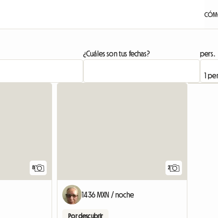
CÓM
¿Cuáles son tus fechas?
pers.
8
2
1436 MXN / noche
Por descubrir