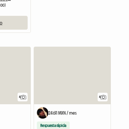
300)
io
Ver el anunc
6
6
24611 MXN / mes
Respuesta rápida