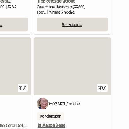
Piso compartido para 2 estudiantes – Dependencia de 65 m² con jardín
T1bis cerca de Victoire
00) | 13 M2
Casa entera | Bordeaux (33800)
1 pers. | Mínimo 3 noches
io
Ver anuncio
7
12
7609 MXN / noche
Por descubrir
La Maison Bleue
Estudio Pequeño Cerca De La Victoria