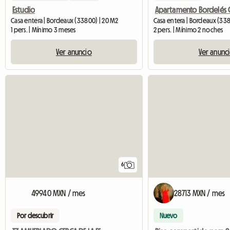
Estudio
Casa entera | Bordeaux (33800) | 20 M2
Casa entera | Bordeaux (33
1 pers. | Mínimo 3 meses
2 pers. | Mínimo 2 noches
Ver anuncio
Ver anunc
6
49940 MXN / mes
28713 MXN / mes
Por descubrir
Nuevo