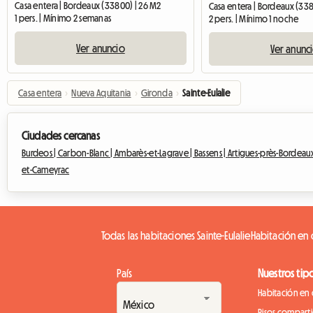
Casa entera | Bordeaux (33800) | 26 M2
Casa entera | Bordeaux (338
1 pers. | Mínimo 2 semanas
2 pers. | Mínimo 1 noche
Ver anuncio
Ver anunc
Casa entera
›
Nueva Aquitania
›
Gironda
›
Sainte-Eulalie
Ciudades cercanas
Burdeos |
Carbon-Blanc |
Ambarès-et-Lagrave |
Bassens |
Artigues-près-Bordeaux
et-Cameyrac
Todas las habitaciones Sainte-Eulalie
Habitación en c
País
Nuestros tip
Habitación en 
Pisos compart