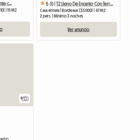
Dormitorio independiente con baño.
5 (1) |
T2 Lleno De Encanto Con Terraza, Centro De Burdeos
10) | 15 M2
Casa entera | Bordeaux (33000) | 47 M2
2 pers. | Mínimo 3 noches
io
Ver anuncio
5
Apartamento de 3 habitaciones en alquiler en Burdeos Chartrons