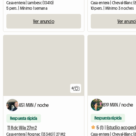
Casa entera | Lambesc (13410)
Casa entera | Cheval-Blanc 
5 pers. | Mínimo 1 semana
10 pers. | Mínimo 3 noches
Ver anuncio
Ver anunc
6
819 MXN / noche
451 MXN / noche
Respuesta rápida
Respuesta rápida
5 (1) |
Estudio acogedo
T1 Rdc Villa 27m2
Casa entera | Rognac (13340) | 27 M2
Casa entera | Cheval-Blanc (