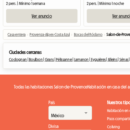
2 pers. | Mínimo 1 semana
2 pers. | Mínimo 1 noche
Ver anuncio
Ver anunc
Casa entera
›
Provenza-Alpes-Costa Azul
›
Bocas del Ródano
›
Salon-de-Prov
Ciudades cercanas
Codognan |
Boulbon |
Grans |
Pélissanne |
Lamanon |
Eyguières |
Alleins |
Sénas 
Todas las habitaciones Salon-de-Provence
Habitación en casa del 
País
Nuestros tip
Habitación en 
Pisos compart
Divisa
Coliving