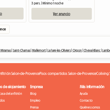
3 pers. | Mínimo 1 noche
io
Ver anuncio
ence
|
Miramas |
Saint-Chamas |
Mallemort |
La Fare-les-Oliviers |
Orgon |
Cheval-Blanc |
Lambe
anfitrión Salon-de-Provence
Pisos compartidos Salon-de-Provence
Coliving
os de alojamiento
Empresa
Más información
casa del anfitrión
Blog
Ayuda
idos
Empleo
Contacto
Prensa
Quiénes somos