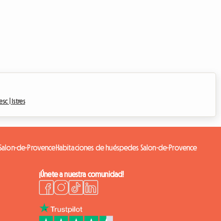
sc |
Istres
 Salon-de-Provence
Habitaciones de huéspedes Salon-de-Provence
¡Únete a nuestra comunidad!