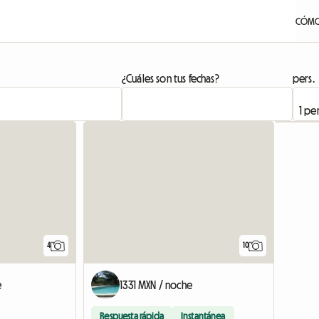
CÓMO
¿Cuáles son tus fechas?
pers.
4
10
e
1331 MXN / noche
Respuesta rápida
Instantánea