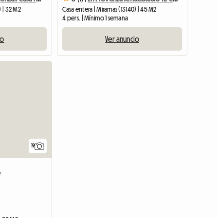
) | 32 M2
Casa entera | Miramas (13140) | 45 M2
4 pers. | Mínimo 1 semana
io
Ver anuncio
19
e