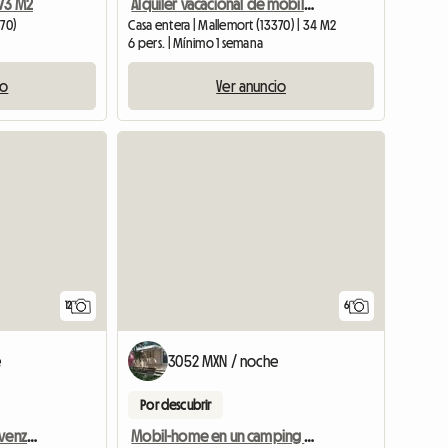
 73 M2
Alquiler vacacional de mobil-home
370)
Casa entera | Mallemort (13370) | 34 M2
6 pers. | Mínimo 1 semana
io
Ver anuncio
12
6
e
3052 MXN / noche
Por descubrir
Encantadora Casa En Provenza Con Piscina
Mobil-home en un camping de 4 estrellas al pie del Luberon