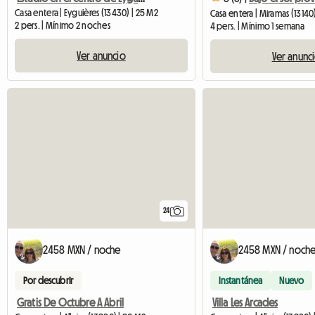
Casa entera | Eyguières (13430) | 25 M2
Casa entera | Miramas (13140
2 pers. | Mínimo 2 noches
4 pers. | Mínimo 1 semana
Ver anuncio
Ver anunc
24
2458 MXN / noche
2458 MXN / noch
Por descubrir
Instantánea
Nuevo
Gratis De Octubre A Abril
Villa Les Arcades