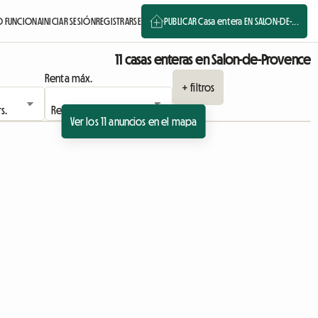
 FUNCIONA
INICIAR SESIÓN
REGISTRARSE
PUBLICAR Casa entera EN SALON-DE-...
11 casas enteras en Salon-de-Provence
Renta máx.
+ filtros
Ver los 11 anuncios en el mapa