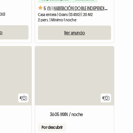
5 (1) |
HABITACIÓN DOBLE INDEPENDIENTE CON TERRAZA Y COCINA DE VERANO
330)
Casa entera | Grans (13450) | 20 M2
2 pers. | Mínimo 1 noche
io
Ver anuncio
4
4
3605 MXN / noche
Por descubrir