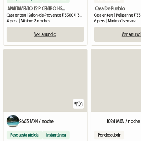
APARTAMENTO T2 P CENTRO HISTÓRICO - L’Annex d’Alèz
Casa De Pueblo
Casa entera | Salon-de-Provence (13300) | 35 M2
Casa entera | Pelissanne (13
4 pers. | Mínimo 3 noches
6 pers. | Mínimo 1 semana
Ver anuncio
Ver anunc
9
2663 MXN / noche
1024 MXN / noche
Respuesta rápida
Instantánea
Por descubrir