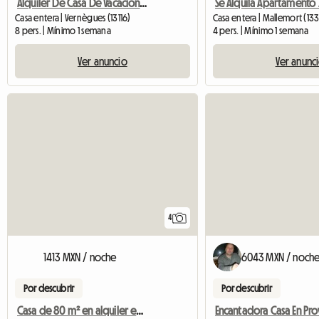
Alquiler De Casa De Vacaciones
Se Alquila Apartamento
Casa entera | Vernègues (13116)
Casa entera | Mallemort (13
8 pers. | Mínimo 1 semana
4 pers. | Mínimo 1 semana
Ver anuncio
Ver anunc
4
1413 MXN / noche
6043 MXN / noch
Por descubrir
Por descubrir
Casa de 80 m² en alquiler en Provenza