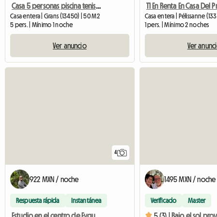
Casa 5 personas piscina tenis Le Domaine d'Alèzen
Casa entera | Grans (13450) | 50 M2
Casa entera | Pélissanne (13
5 pers. | Mínimo 1 noche
1 pers. | Mínimo 2 noches
Ver anuncio
Ver anunc
4
922 MXN / noche
1495 MXN / noche
Respuesta rápida
Instantánea
Verificado
Master
Estudio en el centro de Eyguières.
5 (3) |