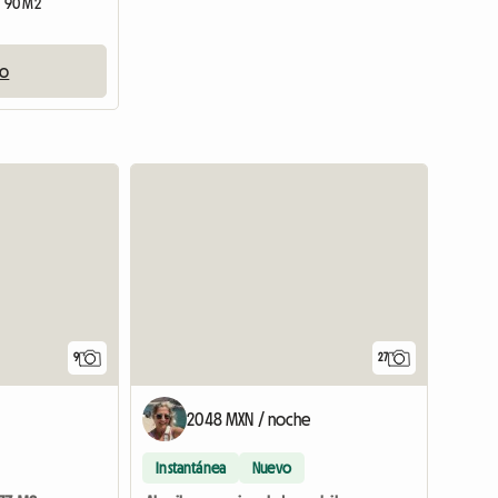
 | 90 M2
io
9
27
2048 MXN / noche
Instantánea
Nuevo