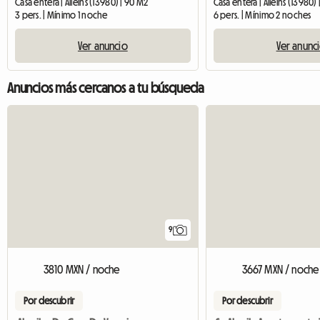
Casa entera | Alleins (13980) | 90 M2
Casa entera | Alleins (13980)
3 pers. | Mínimo 1 noche
6 pers. | Mínimo 2 noches
Ver anuncio
Ver anunc
Anuncios más cercanos a tu búsqueda
9
3810 MXN / noche
3667 MXN / noche
Por descubrir
Por descubrir