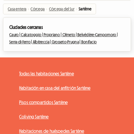
Casa entera
›
Córcega
›
Córcega del Sur
›
Sartène
Ciudades cercanas
Cauro |
Calcatoggio |
Propriano |
Olmeto |
Belvédère-Campomoro |
Serra-di-Ferro |
Albitreccia |
Grosseto-Prugna |
Bonifacio
Todas las habitaciones Sartène
Habitación en casa del anfitrión Sartène
Pisos compartidos Sartène
Coliving Sartène
Habitaciones de huéspedes Sartène