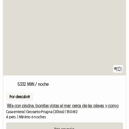
18
5332 MXN / noche
Por descubrir
Villa con piscina, bonitas vistas al mar cerca de las playas y como
Casa entera | Grosseto-Prugna (20166) | 150 M2
4 pers. | Mínimo 6 noches