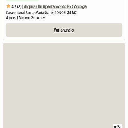
4.7 (3) |
Alquilar Un Apartamento En Córcega
Casa entera | Santa-Maria-Siché (20190) | 34 M2
4 pers. | Mínimo 2 noches
Ver anuncio
11