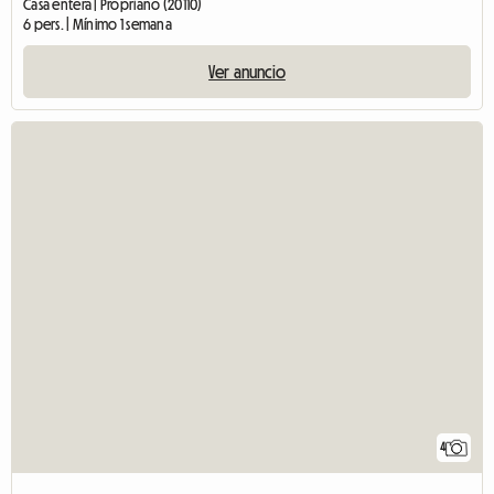
Casa entera | Propriano (20110)
6 pers. | Mínimo 1 semana
Ver anuncio
4