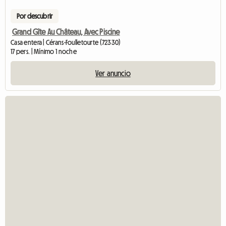
Por descubrir
Grand Gîte Au Château, Avec Piscine
Casa entera | Cérans-Foulletourte (72330)
17 pers. | Mínimo 1 noche
Ver anuncio