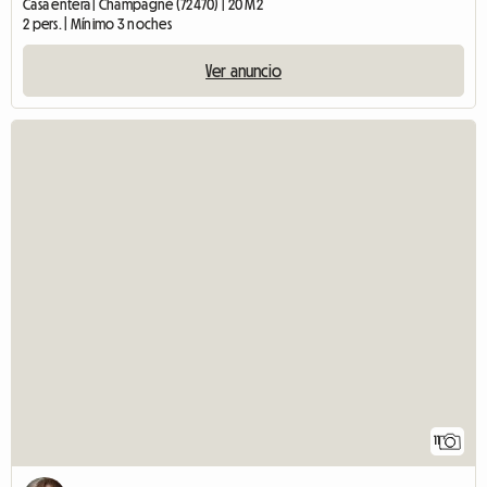
Casa entera | Champagné (72470) | 20 M2
2 pers. | Mínimo 3 noches
Ver anuncio
11