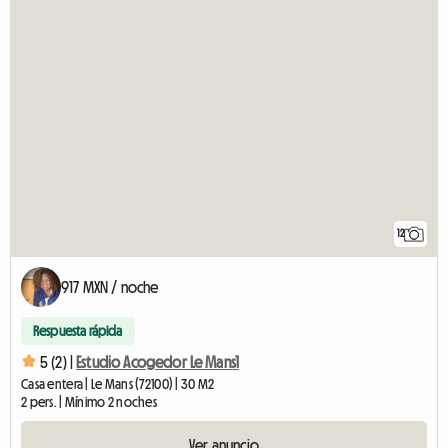
12
917 MXN / noche
Respuesta rápida
5 (2) |
Estudio Acogedor Le Mans1
Casa entera | Le Mans (72100) | 30 M2
2 pers. | Mínimo 2 noches
Ver anuncio