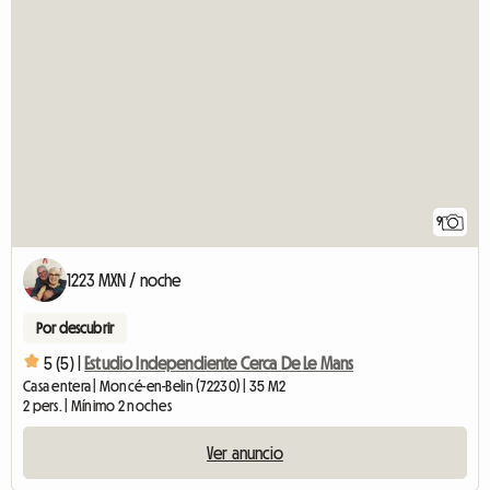
9
1223 MXN / noche
Por descubrir
5 (5) |
Estudio Independiente Cerca De Le Mans
Casa entera | Moncé-en-Belin (72230) | 35 M2
2 pers. | Mínimo 2 noches
Ver anuncio