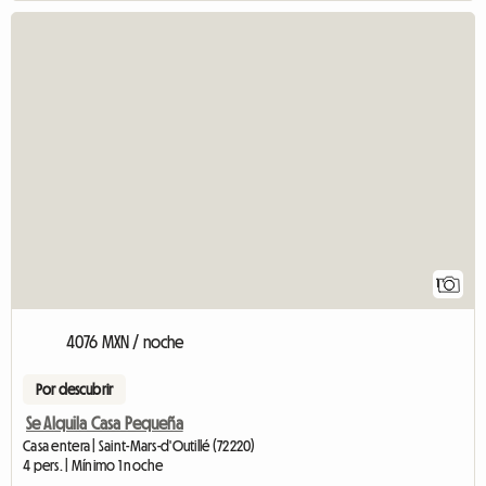
Ver el an
1
4076 MXN / noche
Por descubrir
Se Alquila Casa Pequeña
Casa entera | Saint-Mars-d'Outillé (72220)
4 pers. | Mínimo 1 noche