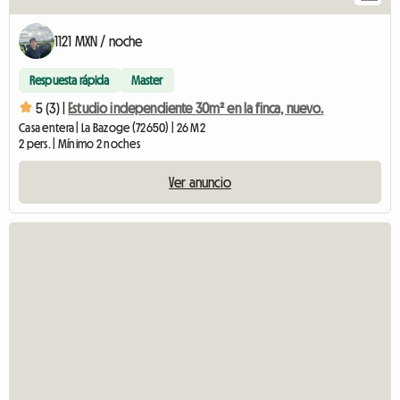
1121 MXN / noche
Respuesta rápida
Master
5 (3) |
Estudio independiente 30m² en la finca, nuevo.
Casa entera | La Bazoge (72650) | 26 M2
2 pers. | Mínimo 2 noches
Ver anuncio