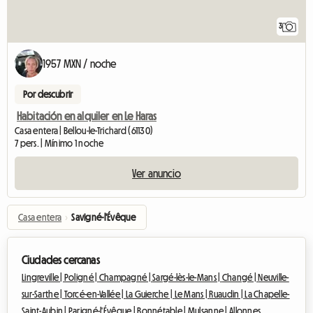
3
1957 MXN / noche
Por descubrir
Habitación en alquiler en Le Haras
Casa entera | Bellou-le-Trichard (61130)
7 pers. | Mínimo 1 noche
Ver anuncio
Casa entera
›
Savigné-l'Évêque
Ciudades cercanas
Lingreville |
Poligné |
Champagné |
Sargé-lès-le-Mans |
Changé |
Neuville-
sur-Sarthe |
Torcé-en-Vallée |
La Guierche |
Le Mans |
Ruaudin |
La Chapelle-
Saint-Aubin |
Parigné-l'Évêque |
Bonnétable |
Mulsanne |
Allonnes