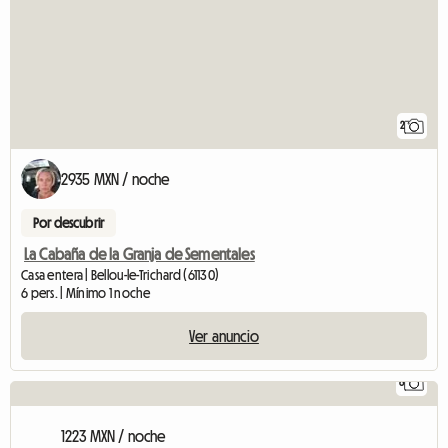
2
2935 MXN / noche
Por descubrir
La Cabaña de la Granja de Sementales
Casa entera | Bellou-le-Trichard (61130)
6 pers. | Mínimo 1 noche
Ver anuncio
6
1223 MXN / noche