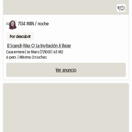
5
7134 MXN / noche
Por descubrir
El Scandi-Wax O La Invitación A Viajar
Casa entera | Le Mans (72100) | 63 M2
6 pers. | Mínimo 2 noches
Ver anuncio