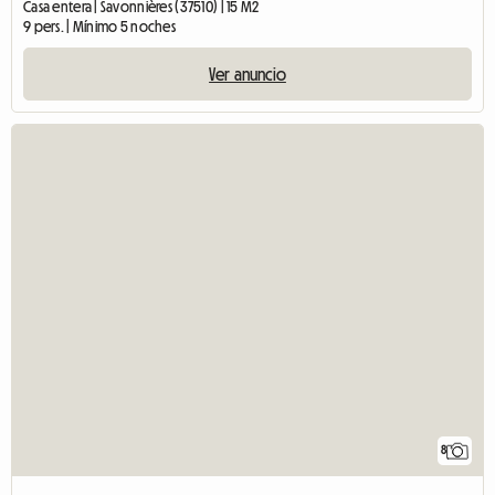
Casa entera | Savonnières (37510) | 15 M2
9 pers. | Mínimo 5 noches
Ver anuncio
8