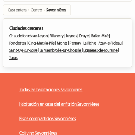
Casa entera
›
Centro
›
Savonnières
Ciudades cercanas
Chaudefonds-sur-Layon |
Villandry |
Luynes |
Druye |
Ballan-Miré |
Fondettes |
Cinq-Mars-la-Pile |
Monts |
Pernay |
La Riche |
Azay-le-Rideau |
Saint-Cyr-sur-Loire |
La Membrolle-sur-Choisille |
Lignières-de-Touraine |
Tours
Todas las habitaciones Savonnières
Habitación en casa del anfitrión Savonnières
Pisos compartidos Savonnières
Coliving Savonnières