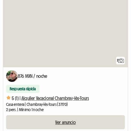
2
876 MXN / noche
Respuesta rápida
5 (1) |
Alquiler Vacacional Chambray-lès-Tours
Casa entera | Chambray-lès-Tours (37170)
2 pers. | Mínimo 1 noche
Ver anuncio