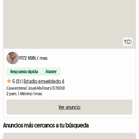
7
9172 MXN / mes
Respuesta rápida
Master
5 (2) |
Estudio amueblado 4
Casa entera | Joué-lès-Tours (37300)
2 pers. | Mínimo 1 mes
Ver anuncio
Anuncios más cercanos a tu búsqueda