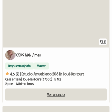
9
10599 MXN / mes
Respuesta rápida
Master
4.6 (7) |
Estudio Amueblado 206 En Joué-lès-tours
Casa entera | Joué-lès-Tours (37300) | 17 M2
2 pers. | Mínimo 1 mes
Ver anuncio