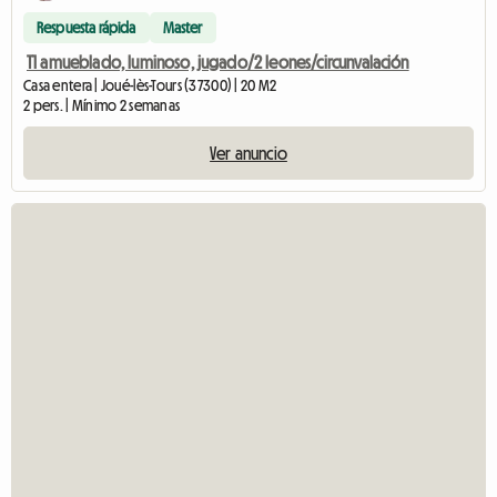
Respuesta rápida
Master
T1 amueblado, luminoso, jugado/2 leones/circunvalación
Casa entera | Joué-lès-Tours (37300) | 20 M2
2 pers. | Mínimo 2 semanas
Ver anuncio