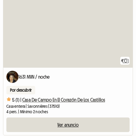
4
1631 MXN / noche
Por descubrir
5 (1) |
Casa De Campo En El Corazón De Los Castillos
Casa entera | Savonnières (37510)
4 pers. | Mínimo 2 noches
Ver anuncio