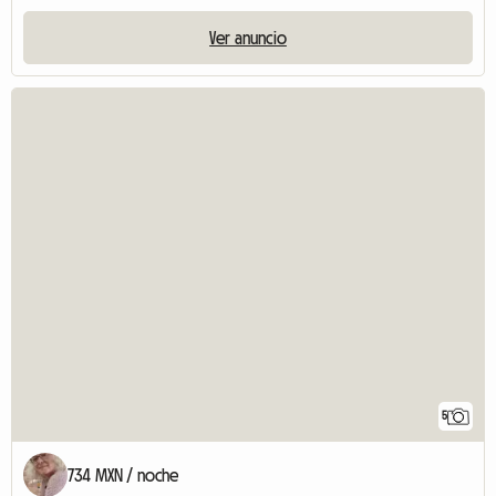
Ver anuncio
5
734 MXN / noche