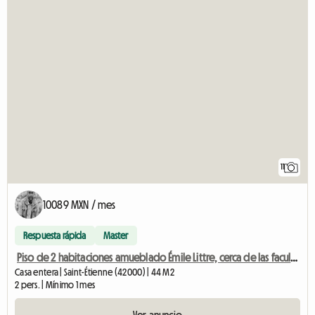
11
10089 MXN / mes
Respuesta rápida
Master
Piso de 2 habitaciones amueblado Émile Littre, cerca de las facultades
Casa entera | Saint-Étienne (42000) | 44 M2
2 pers. | Mínimo 1 mes