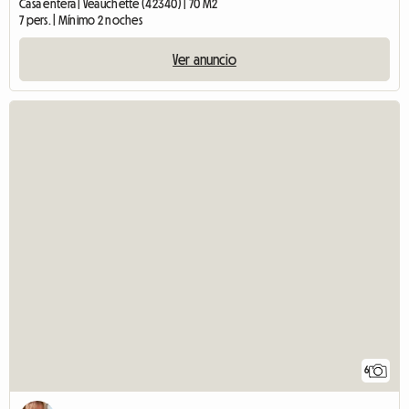
Casa entera | Veauchette (42340) | 70 M2
7 pers. | Mínimo 2 noches
Ver anuncio
6