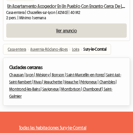
Un Apartamento Acogedor En Un Pueblo Con Encanto Cerca De Lyon Disponible
Casa entera | Chazelles-sur-Lyon (42140) | 40 M2
2 pers. | Mínimo 1 semana
Ver anuncio
Casa entera
›
Auvernia-Ródano-Alpes
›
Loira
›
Sury-le-Comtal
Ciudades cercanas
Chaussan |
Lyon |
Mésigny |
Bonson |
Saint-Marcellin-en-Forez |
Saint-Just-
Saint-Rambert |
Rivas |
Veauchette |
Veauche |
Périgneux |
Chambles |
Montrond-les-Bains |
Savigneux |
Montbrison |
Chambœuf |
Saint-
Galmier
Todas las habitaciones Sury-le-Comtal