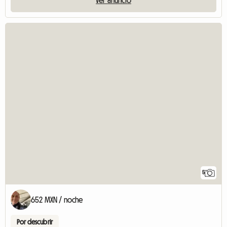
Ver anuncio
5
652 MXN / noche
Por descubrir