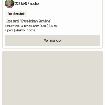
1223 MXN / noche
Por descubrir
Casa rural “Entre Loira y Semène”
Casa entera | Aurec-sur-Loire (43110) | 75 M2
4 pers. | Mínimo 1 noche
Ver anuncio