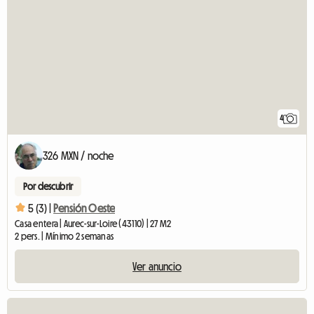
4
326 MXN / noche
Por descubrir
5 (3) |
Pensión Oeste
Casa entera | Aurec-sur-Loire (43110) | 27 M2
2 pers. | Mínimo 2 semanas
Ver anuncio