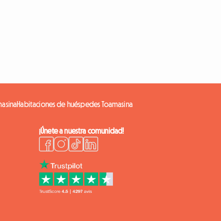
masina
Habitaciones de huéspedes Toamasina
¡Únete a nuestra comunidad!