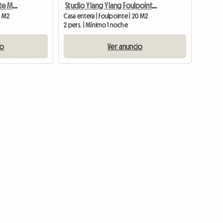
Studio Hibiscus Foulpointe Madagascar Calme Confort Convivia
Studio Ylang Ylang Foulpointe Madagascar Calme Confort
0 M2
Casa entera | Foulpointe | 20 M2
2 pers. | Mínimo 1 noche
io
Ver anuncio