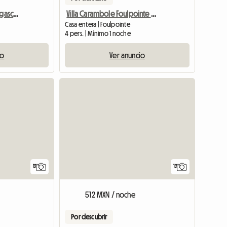
Villa à Foulpointe (madagascar)
Villa Carambole Foulpointe Madagascar Calma Confort Convivia
Casa entera | Foulpointe
4 pers. | Mínimo 1 noche
io
Ver anuncio
12
12
512 MXN / noche
Por descubrir