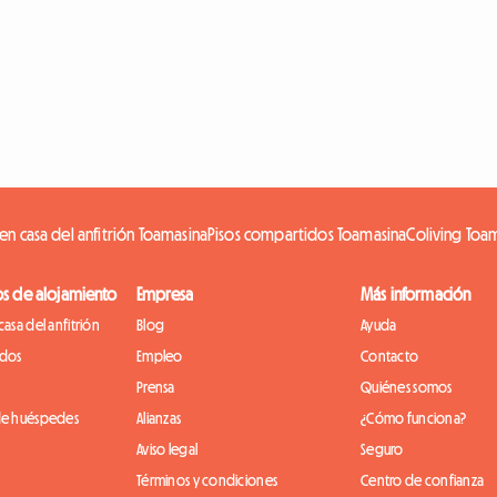
en casa del anfitrión Toamasina
Pisos compartidos Toamasina
Coliving Toa
os de alojamiento
Empresa
Más información
casa del anfitrión
Blog
Ayuda
idos
Empleo
Contacto
Prensa
Quiénes somos
de huéspedes
Alianzas
¿Cómo funciona?
Aviso legal
Seguro
Términos y condiciones
Centro de confianza