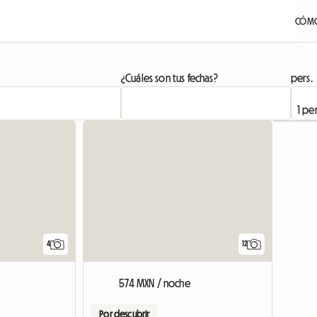
CÓMO
¿Cuáles son tus fechas?
pers.
Ver el anunc
4
12
574 MXN / noche
Por descubrir