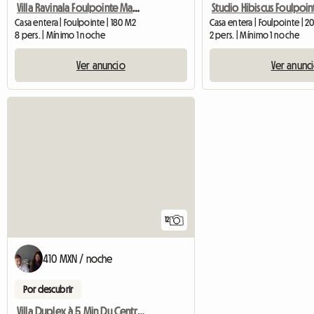
Villa Ravinala Foulpointe Madagascar Confort Calme Convivial
Casa entera | Foulpointe | 180 M2
Casa entera | Foulpointe | 2
8 pers. | Mínimo 1 noche
2 pers. | Mínimo 1 noche
Ver anuncio
Ver anunc
12
410 MXN / noche
Por descubrir
Villa Duplex à 5 Min Du Centre Tamatave