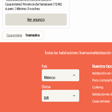
Casa entera | Province de Tamatave | 72 M2
6 pers. | Mínimo 3 noches
Ver anuncio
Casa entera
›
Toamasina
Todas las habitaciones Toamasina
Habitación 
País
Nuestros tip
Habitación en 
Pisos compart
Divisa
Coliving
Habitaciones 
Casas enteras