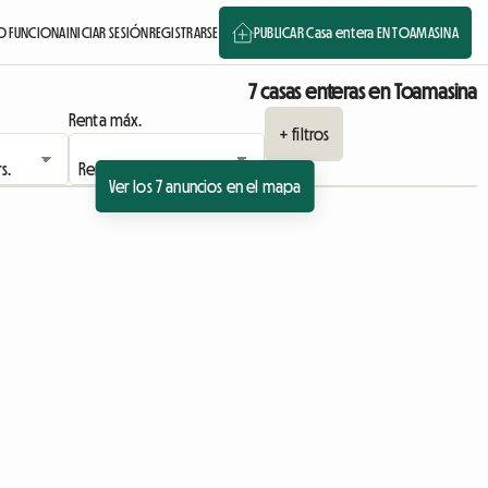
 FUNCIONA
INICIAR SESIÓN
REGISTRARSE
PUBLICAR Casa entera EN TOAMASINA
7 casas enteras en Toamasina
Renta máx.
+ filtros
Ver los 7 anuncios en el mapa
io