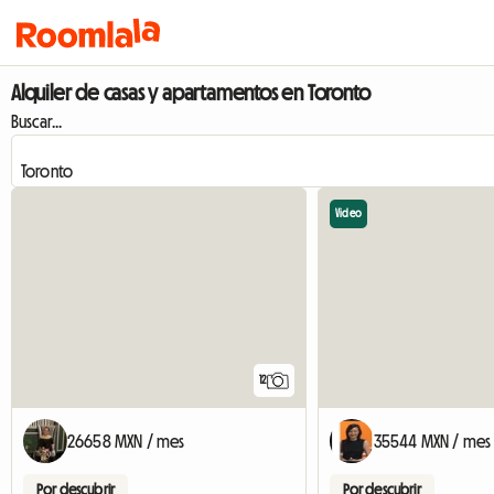
Alquiler de casas y apartamentos en Toronto
Buscar...
Video
12
26658 MXN / mes
35544 MXN / mes
Por descubrir
Por descubrir