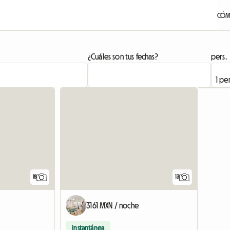
CÓM
¿Cuáles son tus fechas?
pers.
18
13
3161 MXN / noche
Instantánea