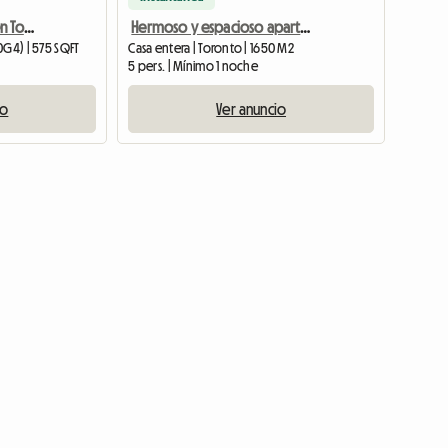
Apartamento céntrico en Toronto con vistas al lago y a la Torre CN
Hermoso y espacioso apartamento.
0G4) | 575 SQFT
Casa entera | Toronto | 1650 M2
5 pers. | Mínimo 1 noche
io
Ver anuncio