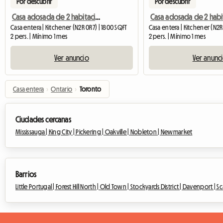
Por descubrir
Por descubrir
Casa adosada de 2 habitaciones y 2,5 baños
Casa entera | Kitchener (N2R 0R7) | 1800 SQFT
Casa entera | Kitchener (N2R
2 pers. | Mínimo 1 mes
2 pers. | Mínimo 1 mes
Ver anuncio
Ver anunc
Casa entera
›
Ontario
›
Toronto
Ciudades cercanas
Mississauga |
King City |
Pickering |
Oakville |
Nobleton |
Newmarket
Barrios
Little Portugal |
Forest Hill North |
Old Town |
Stockyards District |
Davenport |
Sc