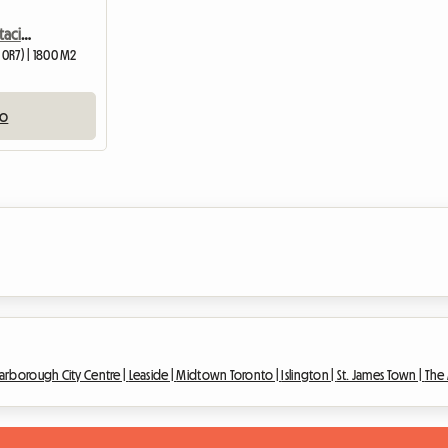
Casa adosada de 2 habitaciones y 2,5 baños
 0R7) | 1800 M2
io
arborough City Centre |
Leaside |
Midtown Toronto |
Islington |
St. James Town |
The