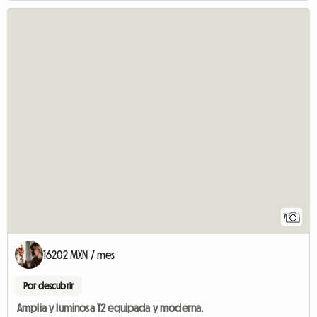
7
16202 MXN / mes
Por descubrir
Amplia y luminosa T2 equipada y moderna.