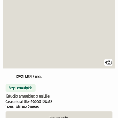
4
12921 MXN / mes
Respuesta rápida
Estudio amueblado en Lille
Casa entera | Lille (59000) | 28 M2
1 pers. | Mínimo 6 meses
Ver anuncio