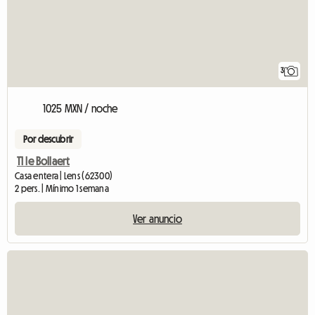
3
1025 MXN / noche
Por descubrir
T1 le Bollaert
Casa entera | Lens (62300)
2 pers. | Mínimo 1 semana
Ver anuncio