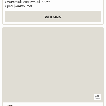
Casa entera | Douai (59500) | 38 M2
2 pers. | Mínimo 1 mes
Ver anuncio
7