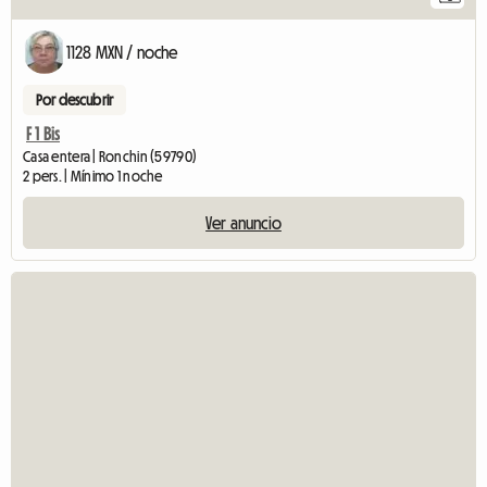
1128 MXN / noche
Por descubrir
F 1 Bis
Casa entera | Ronchin (59790)
2 pers. | Mínimo 1 noche
Ver anuncio