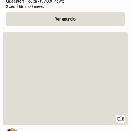
Casa entera | Roubaix (59100) | 43 M2
2 pers. | Mínimo 2 meses
Ver anuncio
11