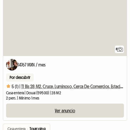
8
14767 MXN / mes
Por descubrir
5 (1) |
T1 Bis 28 M2, Cruce, Luminoso, Cerca De Comercios, Estacionado
Casa entera | Douai (59500) | 28 M2
2 pers. | Mínimo 1 mes
Ver anuncio
Casa entera
›
Tourcoing