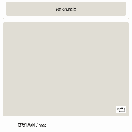
Ver anuncio
10
13721 MXN / mes