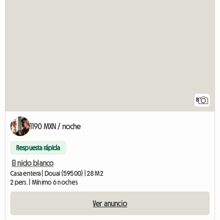
8
1190 MXN / noche
Respuesta rápida
El nido blanco
Casa entera | Douai (59500) | 28 M2
2 pers. | Mínimo 6 noches
Ver anuncio