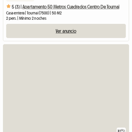
5 (3) |
Apartamento 50 Metros Cuadrados Centro De Tournai
Casa entera | Tournai (7500) | 50 M2
2 pers. | Mínimo 2 noches
Ver anuncio
3