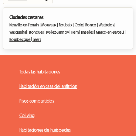
Ciudades cercanas
Neuville-en-Ferrain |
Mouvaux |
Roubaix |
Croix |
Roncq |
Wattrelos |
Wasquehal |
Bondues |
Lys-lez-Lannoy |
Hem |
Linselles |
Marcq-en-Barœul |
Bousbecque |
Leers
Todas las habitaciones
Habitación en casa del anfitrión
Pisos compartidos
Coliving
Habitaciones de huéspedes