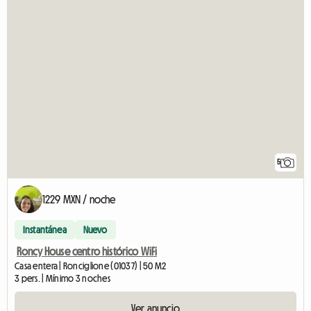
5
1229 MXN / noche
Instantánea
Nuevo
Roncy House centro histórico WiFi
Casa entera | Ronciglione (01037) | 50 M2
3 pers. | Mínimo 3 noches
Ver anuncio