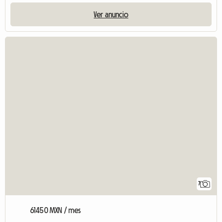
Ver anuncio
7
61450 MXN / mes