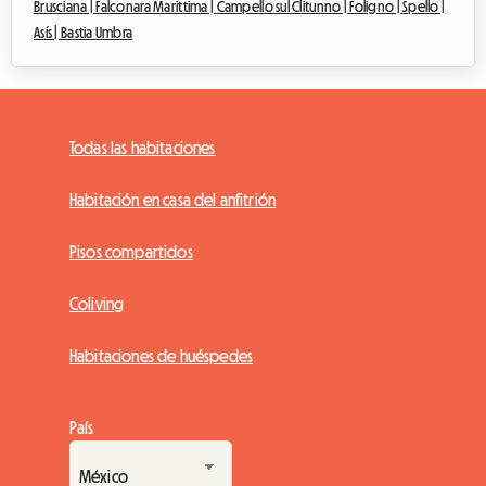
Brusciana |
Falconara Marittima |
Campello sul Clitunno |
Foligno |
Spello |
Asís |
Bastia Umbra
Todas las habitaciones
Habitación en casa del anfitrión
Pisos compartidos
Coliving
Habitaciones de huéspedes
País