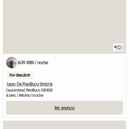
10
1639 MXN / noche
Por descubrir
Lago De Piediluco Umbria
Casa entera | Piediluco (05100)
4 pers. | Mínimo 1 noche
Ver anuncio