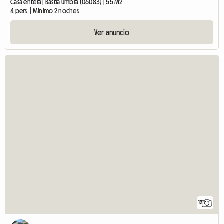
Casa entera | Bastia Umbra (06083) | 55 M2
4 pers. | Mínimo 2 noches
Ver anuncio
12