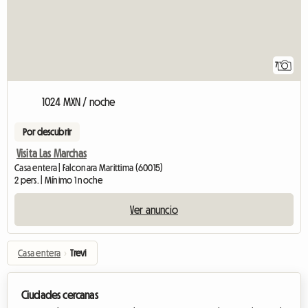
7
1024 MXN / noche
Por descubrir
Visita Las Marchas
Casa entera | Falconara Marittima (60015)
2 pers. | Mínimo 1 noche
Ver anuncio
Casa entera
›
Trevi
Ciudades cercanas