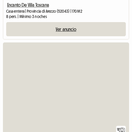
Encanto De Villa Toscana
Casa entera | Provincia di Arezzo (52043) | 170 M2
8 pers. | Mínimo 3 noches
Ver anuncio
12