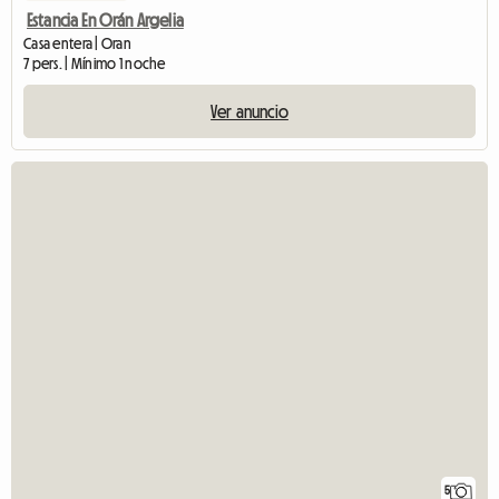
Estancia En Orán Argelia
Casa entera | Oran
7 pers. | Mínimo 1 noche
Ver anuncio
5