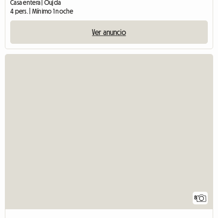
Casa entera | Oujda
4 pers. | Mínimo 1 noche
Ver anuncio
8