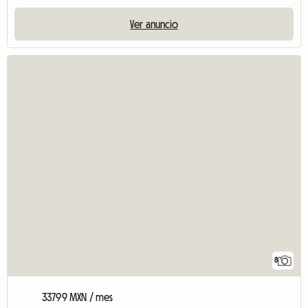
Ver anuncio
8
33799 MXN / mes