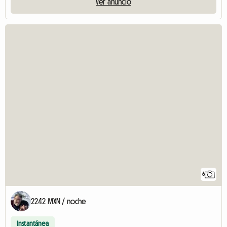
Ver anuncio
6
2242 MXN / noche
Instantánea