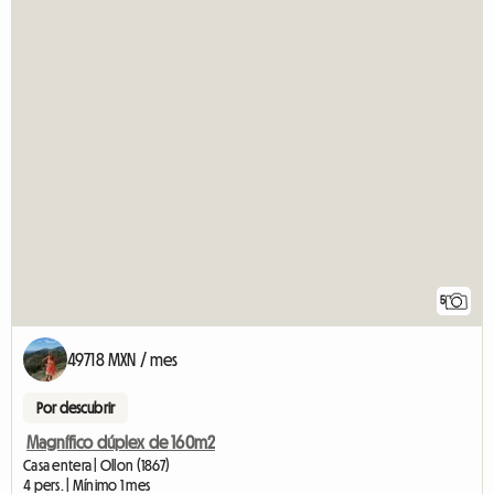
5
49718 MXN / mes
Por descubrir
Magnífico dúplex de 160m2
Casa entera | Ollon (1867)
4 pers. | Mínimo 1 mes