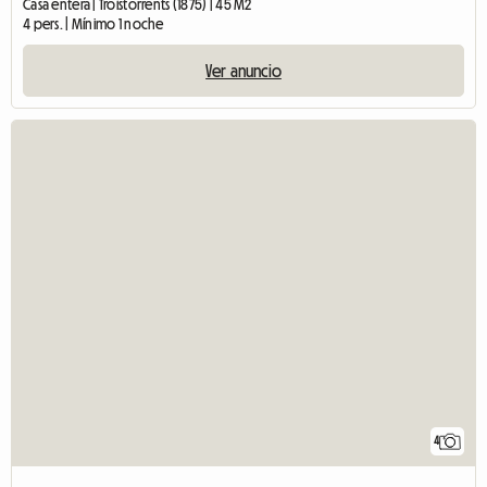
Casa entera | Troistorrents (1875) | 45 M2
4 pers. | Mínimo 1 noche
Ver anuncio
4