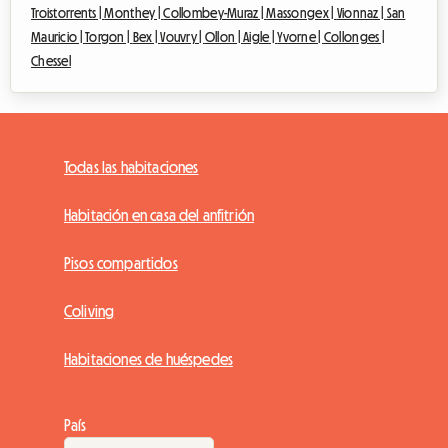
Troistorrents |
Monthey |
Collombey-Muraz |
Massongex |
Vionnaz |
San
Mauricio |
Torgon |
Bex |
Vouvry |
Ollon |
Aigle |
Yvorne |
Collonges |
Chessel
Todas las habitaciones
Habitación en casa del anfitrión
Pisos compartidos
Coliving
Habitaciones de huéspedes
País