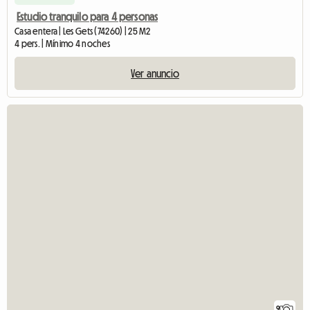
Estudio tranquilo para 4 personas
Casa entera | Les Gets (74260) | 25 M2
4 pers. | Mínimo 4 noches
Ver anuncio
9