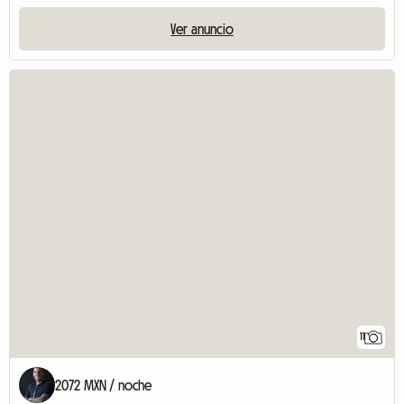
Ver anuncio
11
2072 MXN / noche