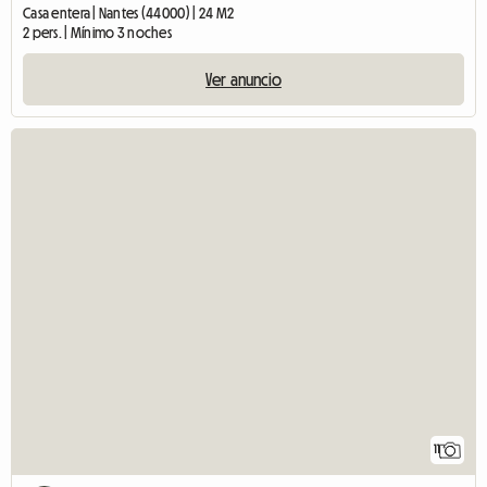
Casa entera | Nantes (44000) | 24 M2
2 pers. | Mínimo 3 noches
Ver anuncio
11