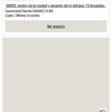
NANTES, centro de la ciudad y encanto de lo antiguo, T2 Amueblado 31m2
Casa entera | Nantes (44000) | 31 M2
2 pers. | Mínimo 4 noches
Ver anuncio
5