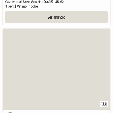
Casa entera | Basse-Goulaine (44115) | 45 M2
3 pers. | Mínimo 1 noche
Ver anuncio
11