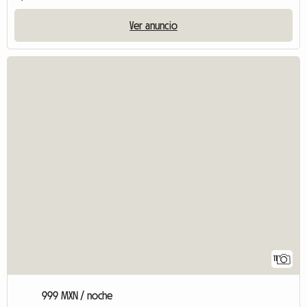
Ver anuncio
11
999 MXN / noche