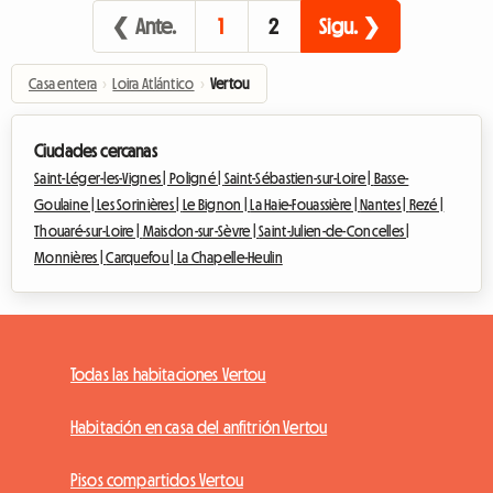
❮ Ante.
1
2
Sigu. ❯
Casa entera
›
Loira Atlántico
›
Vertou
Ciudades cercanas
Saint-Léger-les-Vignes |
Poligné |
Saint-Sébastien-sur-Loire |
Basse-
Goulaine |
Les Sorinières |
Le Bignon |
La Haie-Fouassière |
Nantes |
Rezé |
Thouaré-sur-Loire |
Maisdon-sur-Sèvre |
Saint-Julien-de-Concelles |
Monnières |
Carquefou |
La Chapelle-Heulin
Todas las habitaciones Vertou
Habitación en casa del anfitrión Vertou
Pisos compartidos Vertou