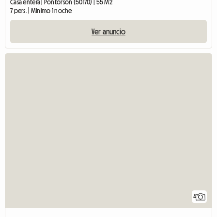
Casa entera | Pontorson (50170) | 55 M2
7 pers. | Mínimo 1 noche
Ver anuncio
4