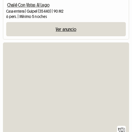
Chalé Con Vistas Al Lago
Casa entera | Guipel (35440) | 90 M2
6 pers. | Mínimo 5 noches
Ver anuncio
7