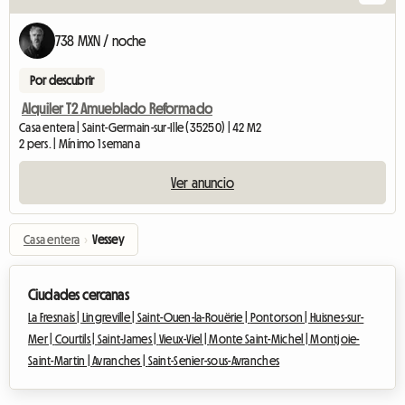
738 MXN / noche
Por descubrir
Alquiler T2 Amueblado Reformado
Casa entera | Saint-Germain-sur-Ille (35250) | 42 M2
2 pers. | Mínimo 1 semana
Ver anuncio
Casa entera
›
Vessey
Ciudades cercanas
La Fresnais |
Lingreville |
Saint-Ouen-la-Rouërie |
Pontorson |
Huisnes-sur-
Mer |
Courtils |
Saint-James |
Vieux-Viel |
Monte Saint-Michel |
Montjoie-
Saint-Martin |
Avranches |
Saint-Senier-sous-Avranches