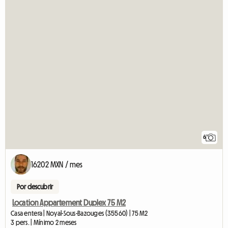
6
16202 MXN / mes
Por descubrir
Location Appartement Duplex 75 M2
Casa entera | Noyal-Sous-Bazouges (35560) | 75 M2
3 pers. | Mínimo 2 meses