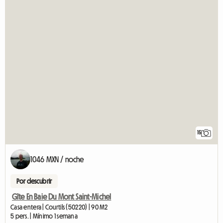
15
1046 MXN / noche
Por descubrir
Gîte En Baie Du Mont Saint-Michel
Casa entera | Courtils (50220) | 90 M2
5 pers. | Mínimo 1 semana