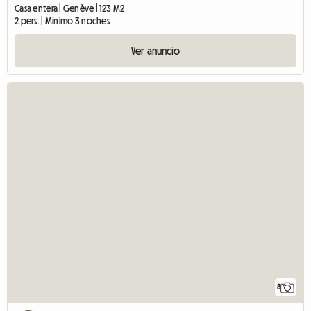
Casa entera | Genève | 123 M2
2 pers. | Mínimo 3 noches
Ver anuncio
8