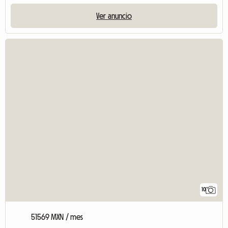
Ver anuncio
10
51569 MXN / mes