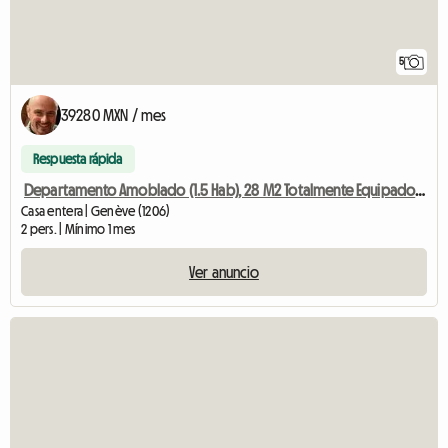
5
39280 MXN / mes
Respuesta rápida
Departamento Amoblado (1.5 Hab), 28 M2 Totalmente Equipado Carouge
Casa entera | Genève (1206)
2 pers. | Mínimo 1 mes
Ver anuncio