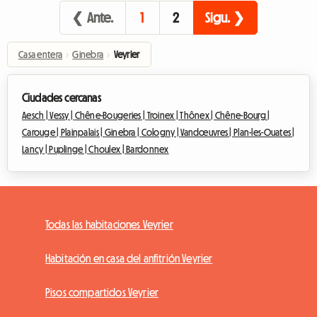
❮ Ante.
1
2
Sigu. ❯
Casa entera
›
Ginebra
›
Veyrier
Ciudades cercanas
Aesch |
Vessy |
Chêne-Bougeries |
Troinex |
Thônex |
Chêne-Bourg |
Carouge |
Plainpalais |
Ginebra |
Cologny |
Vandœuvres |
Plan-les-Ouates |
Lancy |
Puplinge |
Choulex |
Bardonnex
Todas las habitaciones Veyrier
Habitación en casa del anfitrión Veyrier
Pisos compartidos Veyrier