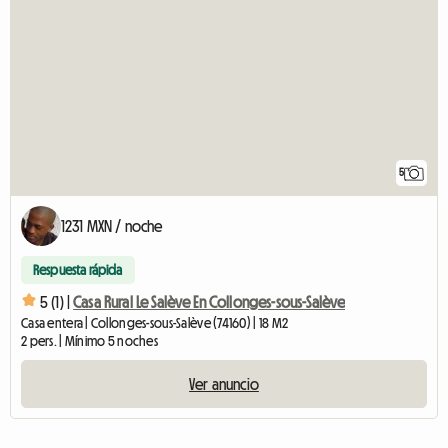
5
1231 MXN / noche
Respuesta rápida
5 (1) |
Casa Rural Le Salève En Collonges-sous-Salève
Casa entera | Collonges-sous-Salève (74160) | 18 M2
2 pers. | Mínimo 5 noches
Ver anuncio