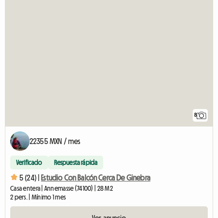
8
22355 MXN / mes
Verificado
Respuesta rápida
5 (24) |
Estudio Con Balcón Cerca De Ginebra
Casa entera | Annemasse (74100) | 28 M2
2 pers. | Mínimo 1 mes
Ver anuncio