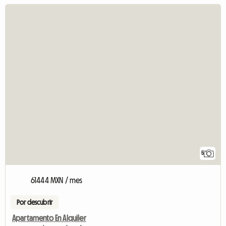
5
61444 MXN / mes
Por descubrir
Apartamento En Alquiler