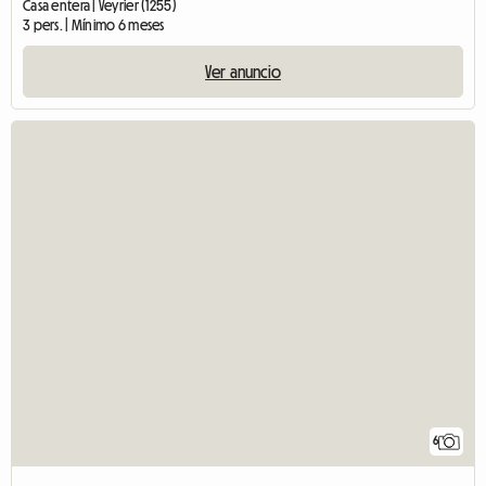
Casa entera | Veyrier (1255)
3 pers. | Mínimo 6 meses
Ver anuncio
6