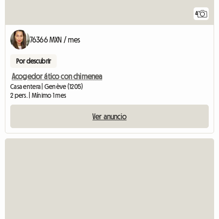
4
76366 MXN / mes
Por descubrir
Acogedor ático con chimenea
Casa entera | Genève (1205)
2 pers. | Mínimo 1 mes
Ver anuncio