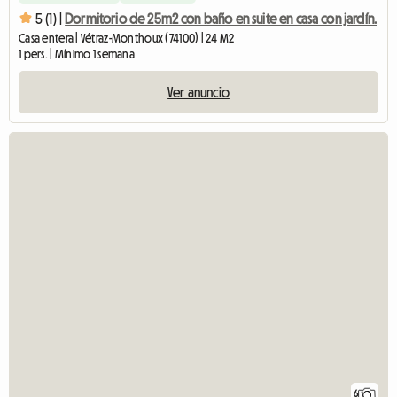
5 (1) |
Dormitorio de 25m2 con baño en suite en casa con jardín.
Casa entera | Vétraz-Monthoux (74100) | 24 M2
1 pers. | Mínimo 1 semana
Ver anuncio
6