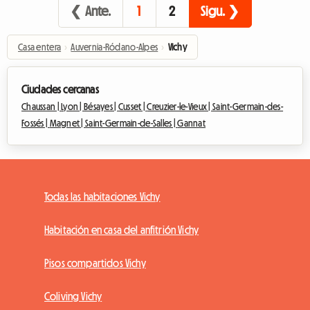
❮ Ante.
1
2
Sigu. ❯
Casa entera
›
Auvernia-Ródano-Alpes
›
Vichy
Ciudades cercanas
Chaussan |
Lyon |
Bésayes |
Cusset |
Creuzier-le-Vieux |
Saint-Germain-des-
Fossés |
Magnet |
Saint-Germain-de-Salles |
Gannat
Todas las habitaciones Vichy
Habitación en casa del anfitrión Vichy
Pisos compartidos Vichy
Coliving Vichy