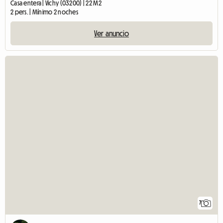
Casa entera | Vichy (03200) | 22 M2
2 pers. | Mínimo 2 noches
Ver anuncio
7