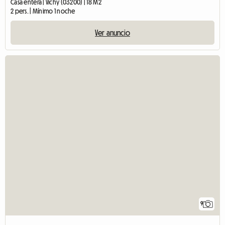
Casa entera | Vichy (03200) | 18 M2
2 pers. | Mínimo 1 noche
Ver anuncio
9