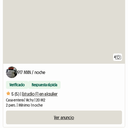
4
917 MXN / noche
Verificado
Respuesta rápida
5 (5) |
Estudio F1 en alquiler
Casa entera | Vichy | 20 M2
2 pers. | Mínimo 1 noche
Ver anuncio