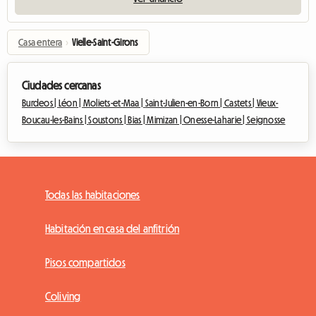
Casa entera
›
Vielle-Saint-Girons
Ciudades cercanas
Burdeos |
Léon |
Moliets-et-Maa |
Saint-Julien-en-Born |
Castets |
Vieux-
Boucau-les-Bains |
Soustons |
Bias |
Mimizan |
Onesse-Laharie |
Seignosse
Todas las habitaciones
Habitación en casa del anfitrión
Pisos compartidos
Coliving