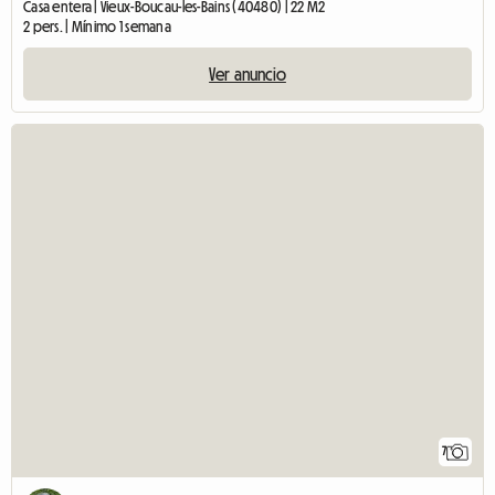
Casa entera | Vieux-Boucau-les-Bains (40480) | 22 M2
2 pers. | Mínimo 1 semana
Ver anuncio
7