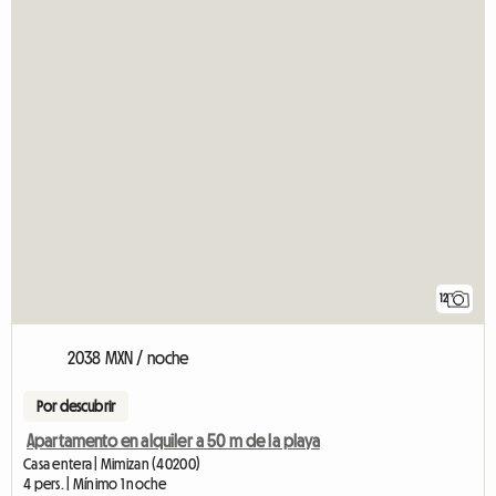
12
2038 MXN / noche
Por descubrir
Apartamento en alquiler a 50 m de la playa
Casa entera | Mimizan (40200)
4 pers. | Mínimo 1 noche