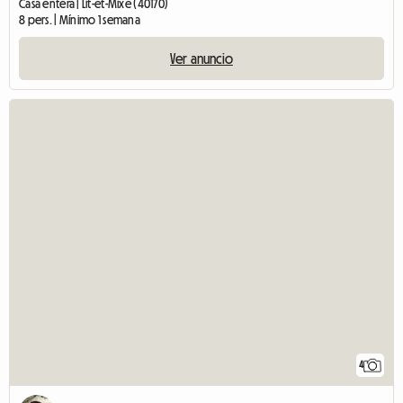
Casa entera | Lit-et-Mixe (40170)
8 pers. | Mínimo 1 semana
Ver anuncio
4