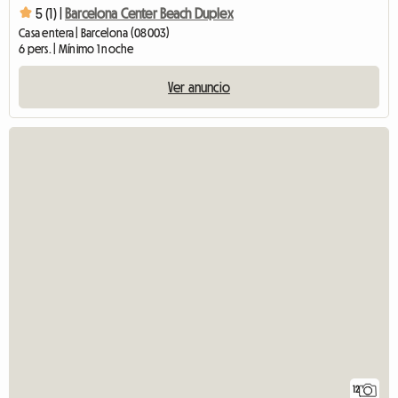
5 (1) |
Barcelona Center Beach Duplex
Casa entera | Barcelona (08003)
6 pers. | Mínimo 1 noche
Ver anuncio
12