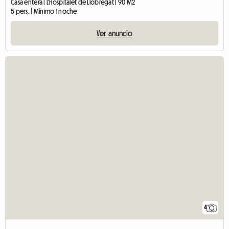
Casa entera | L'Hospitalet de Llobregat | 90 M2
5 pers. | Mínimo 1 noche
Ver anuncio
4