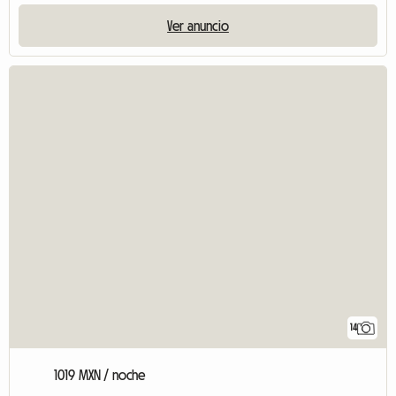
Ver anuncio
14
1019 MXN / noche