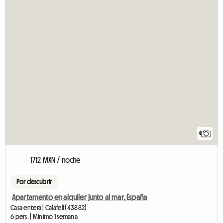
4
1712 MXN / noche
Por descubrir
Apartamento en alquiler junto al mar, España
Casa entera | Calafell (43882)
6 pers. | Mínimo 1 semana