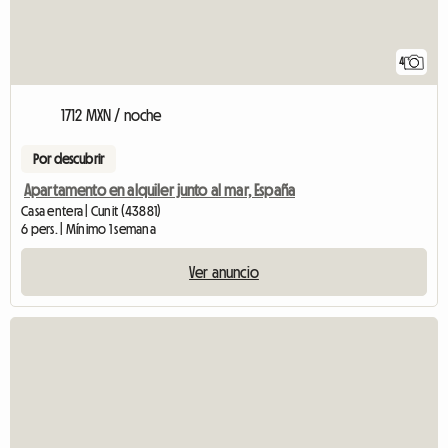
4
1712 MXN / noche
Por descubrir
Apartamento en alquiler junto al mar, España
Casa entera | Cunit (43881)
6 pers. | Mínimo 1 semana
Ver anuncio