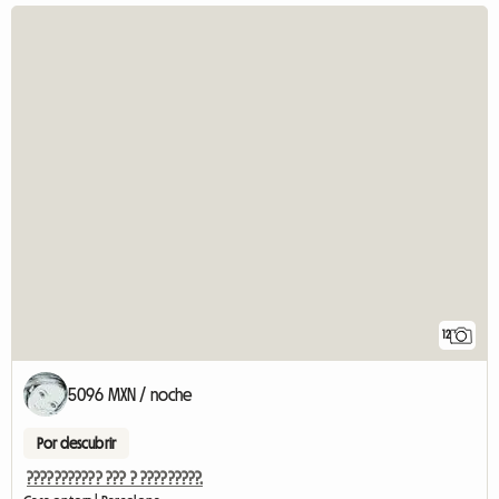
12
5096 MXN / noche
Por descubrir
??????????? ??? ? ?????????.