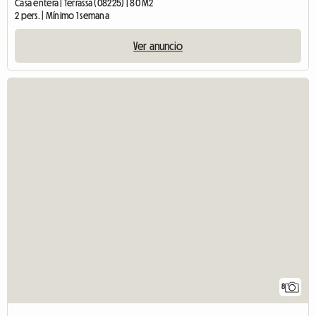
Casa entera | Terrassa (08225) | 80 M2
2 pers. | Mínimo 1 semana
Ver anuncio
8