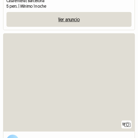
Casa entera | Barcelona
5 pers. | Mínimo 1 noche
Ver anuncio
12