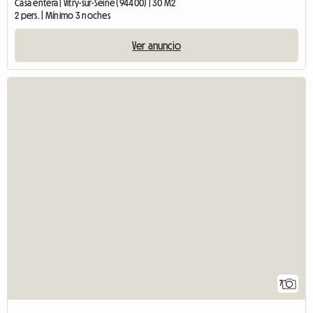
Casa entera | Vitry-sur-Seine (94400) | 30 M2
2 pers. | Mínimo 3 noches
Ver anuncio
7