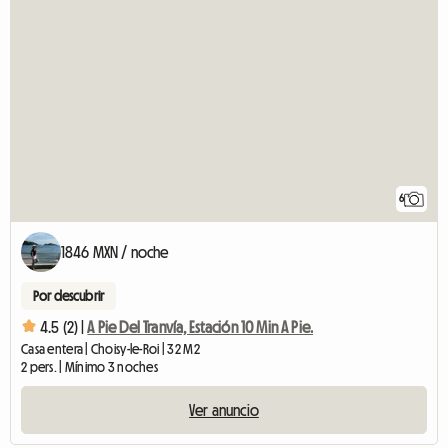
6
1846 MXN / noche
Por descubrir
4.5 (2) |
A Pie Del Tranvía, Estación 10 Min A Pie.
Casa entera | Choisy-le-Roi | 32 M2
2 pers. | Mínimo 3 noches
Ver anuncio