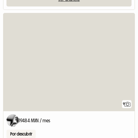
9
19484 MXN / mes
Por descubrir