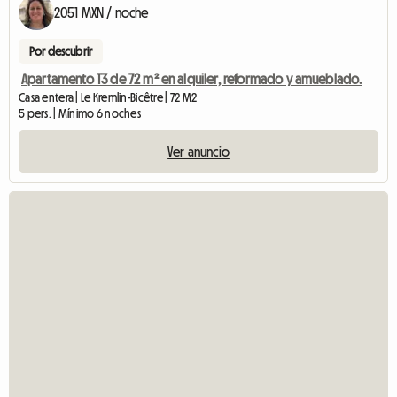
2051 MXN / noche
Por descubrir
Apartamento T3 de 72 m² en alquiler, reformado y amueblado.
Casa entera | Le Kremlin-Bicêtre | 72 M2
5 pers. | Mínimo 6 noches
Ver anuncio