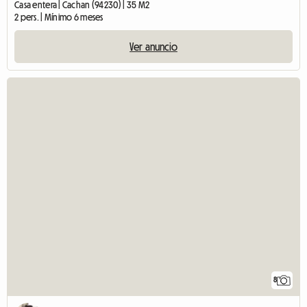
Casa entera | Cachan (94230) | 35 M2
2 pers. | Mínimo 6 meses
Ver anuncio
8