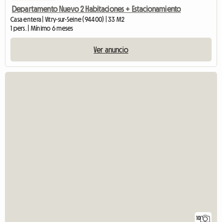
Departamento Nuevo 2 Habitaciones + Estacionamiento
Casa entera | Vitry-sur-Seine (94400) | 33 M2
1 pers. | Mínimo 6 meses
Ver anuncio
10