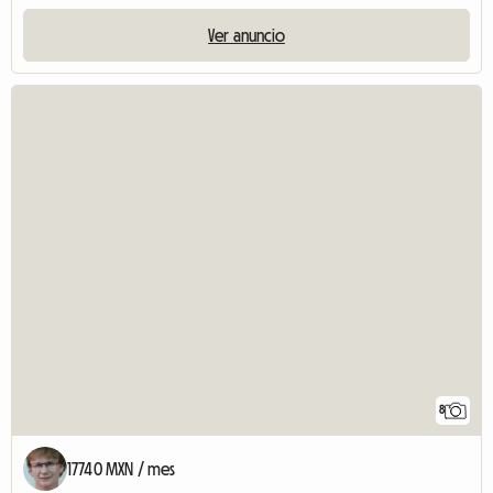
Ver anuncio
8
17740 MXN / mes