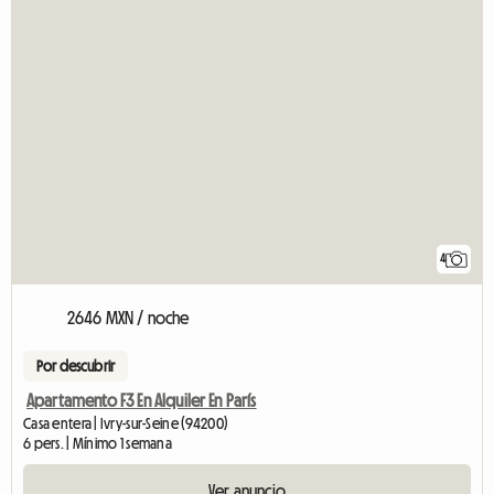
4
2646 MXN / noche
Por descubrir
Apartamento F3 En Alquiler En París
Casa entera | Ivry-sur-Seine (94200)
6 pers. | Mínimo 1 semana
Ver anuncio