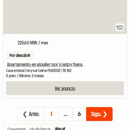
1
22560 MXN / mes
Por descubrir
Apartamento en alquiler por si estoy fuera.
Casa entera | Ivry-sur-Seine (94200) | 78 M2
5 pers. | Mínimo 3 meses
Ver anuncio
❮ Ante.
1
…
6
Sigu. ❯
Casa entera
›
Isla de Francia
›
Villejuif