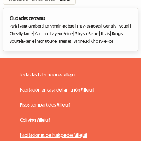
Ciudades cercanas
París |
Saint-Lambert |
Le Kremlin-Bicêtre |
L'Haÿ-les-Roses |
Gentilly |
Arcueil |
Chevilly-Larue |
Cachan |
Ivry-sur-Seine |
Vitry-sur-Seine |
Thiais |
Rungis |
Bourg-la-Reine |
Montrouge |
Fresnes |
Bagneux |
Choisy-le-Roi
Todas las habitaciones Villejuif
Habitación en casa del anfitrión Villejuif
Pisos compartidos Villejuif
Coliving Villejuif
Habitaciones de huéspedes Villejuif