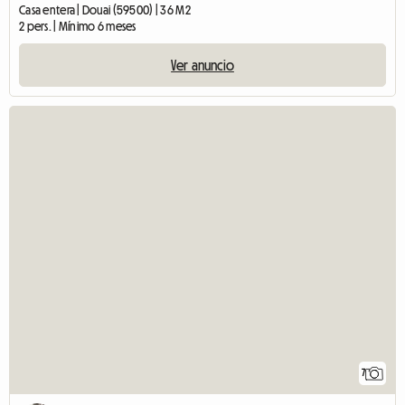
Casa entera | Douai (59500) | 36 M2
2 pers. | Mínimo 6 meses
Ver anuncio
7