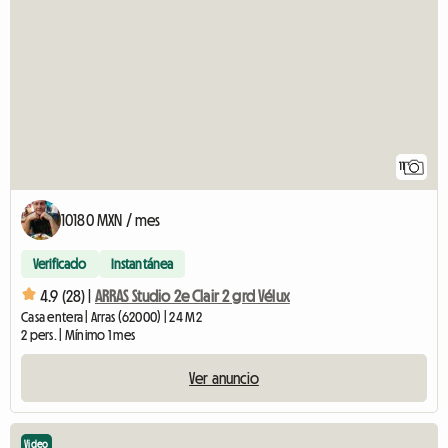
11
10180 MXN / mes
Verificado
Instantánea
4.9 (28) |
ARRAS Studio 2e Clair 2 grd Vélux
Casa entera | Arras (62000) | 24 M2
2 pers. | Mínimo 1 mes
Ver anuncio
Video