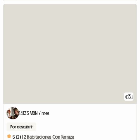
7
14133 MXN / mes
Por descubrir
5 (2) |
2 Habitaciones Con Terraza