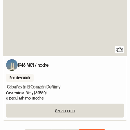
8
1946 MXN / noche
Por descubrir
Cabañas En El Corazón De Vimy
Casa entera | Vimy (62580)
6 pers. | Mínimo 1 noche
Ver anuncio