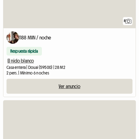
8
1188 MXN / noche
Respuesta rápida
El nido blanco
Casa entera | Douai (59500) | 28 M2
2 pers. | Mínimo 6 noches
Ver anuncio