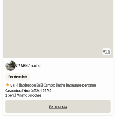
5
717 MXN / noche
Por descubrir
5 (1) |
Habitacion En El Campo Hacha Bapaume-peronne
Casa entera | Ytres (62124) | 25 M2
2 pers. | Mínimo 3 noches
Ver anuncio