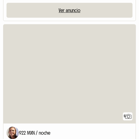
Ver anuncio
5
922 MXN / noche