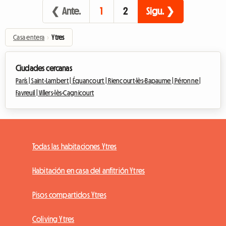
❮ Ante.
1
2
Sigu. ❯
Casa entera
›
Ytres
Ciudades cercanas
París |
Saint-Lambert |
Équancourt |
Riencourt-lès-Bapaume |
Péronne |
Favreuil |
Villers-lès-Cagnicourt
Todas las habitaciones Ytres
Habitación en casa del anfitrión Ytres
Pisos compartidos Ytres
Coliving Ytres