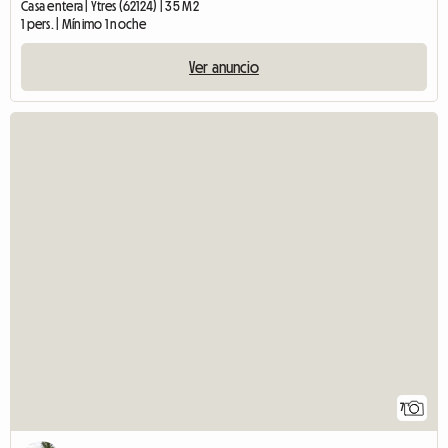
Casa entera | Ytres (62124) | 35 M2
1 pers. | Mínimo 1 noche
Ver anuncio
7