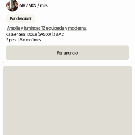
16182 MXN / mes
Por descubrir
Amplia y luminosa T2 equipada y moderna.
Casa entera | Douai (59500) | 38 M2
2 pers. | Mínimo 1 mes
Ver anuncio