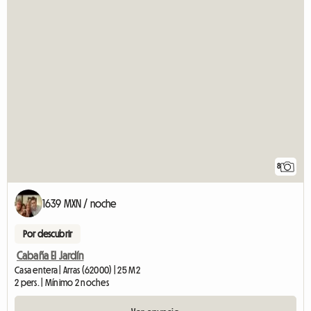
8
1639 MXN / noche
Por descubrir
Cabaña El Jardín
Casa entera | Arras (62000) | 25 M2
2 pers. | Mínimo 2 noches