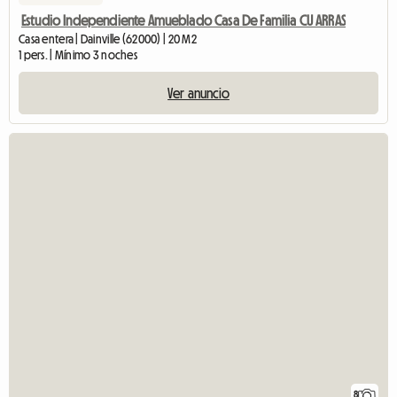
Estudio Independiente Amueblado Casa De Familia CU ARRAS
Casa entera | Dainville (62000) | 20 M2
1 pers. | Mínimo 3 noches
Ver anuncio
8