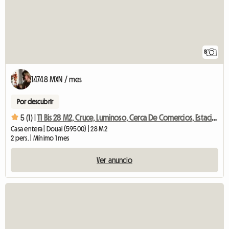
8
14748 MXN / mes
Por descubrir
5 (1) |
T1 Bis 28 M2, Cruce, Luminoso, Cerca De Comercios, Estacionado
Casa entera | Douai (59500) | 28 M2
2 pers. | Mínimo 1 mes
Ver anuncio