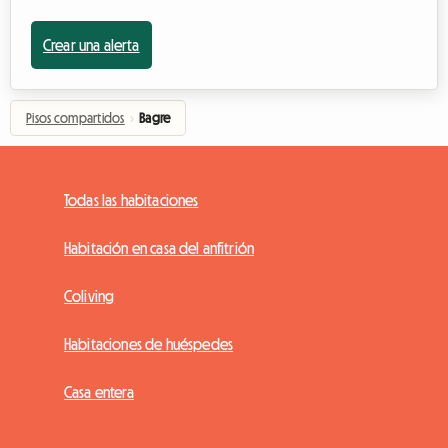
Crear una alerta
Pisos compartidos
›
Bagre
Todas las habitaciones
Habitación en casa del anfitrión
Coliving
Habitaciones de huéspedes
Casa entera