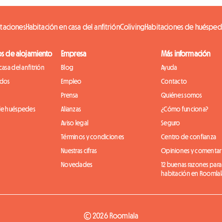
itaciones
Habitación en casa del anfitrión
Coliving
Habitaciones de huésped
os de alojamiento
Empresa
Más información
casa del anfitrión
Blog
Ayuda
idos
Empleo
Contacto
Prensa
Quiénes somos
de huéspedes
Alianzas
¿Cómo funciona?
Aviso legal
Seguro
Términos y condiciones
Centro de confianza
Nuestras cifras
Opiniones y comentar
Novedades
12 buenas razones para
habitación en Roomlal
© 2026 Roomlala