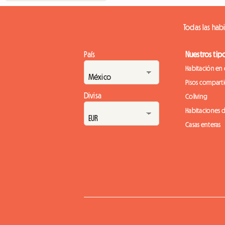
Todas las hab
País
Nuestros tip
Habitación en 
Pisos compart
Divisa
Coliving
Habitaciones 
Casas enteras