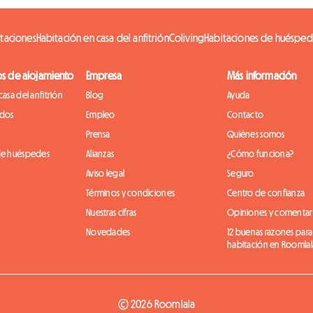
itaciones
Habitación en casa del anfitrión
Coliving
Habitaciones de huésped
os de alojamiento
Empresa
Más información
casa del anfitrión
Blog
Ayuda
idos
Empleo
Contacto
Prensa
Quiénes somos
de huéspedes
Alianzas
¿Cómo funciona?
Aviso legal
Seguro
Términos y condiciones
Centro de confianza
Nuestras cifras
Opiniones y comentar
Novedades
12 buenas razones para
habitación en Roomlal
© 2026 Roomlala