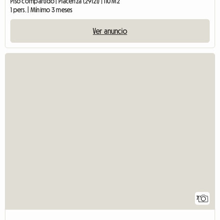
Piso compartido | Piacenza (29121) | 110 M2
1 pers. | Mínimo 3 meses
Ver anuncio
7