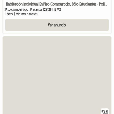
Habitación Individual En Piso Compartido, Sólo Estudiantes - Polimi, UCSC
Piso compartido | Piacenza (29121) | 12 M2
1 pers. | Mínimo 3 meses
Ver anuncio
5