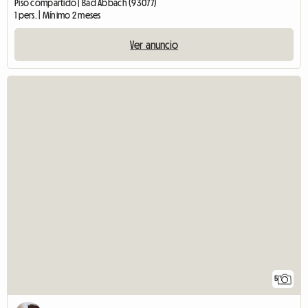
Piso compartido | Bad Abbach (93077)
1 pers. | Mínimo 2 meses
Ver anuncio
5