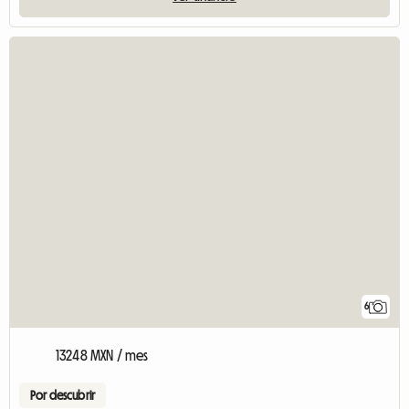
6
13248 MXN / mes
Por descubrir