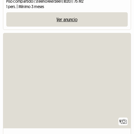
Piso compartido | Steenokkerzeel (1820) | 75 M2
1 pers. | Mínimo 3 meses
Ver anuncio
5