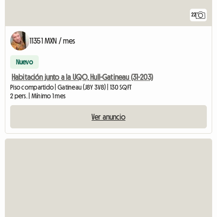
22
11351 MXN / mes
Nuevo
Habitación junto a la UQO, Hull-Gatineau (31-203)
Piso compartido | Gatineau (J8Y 3V8) | 130 SQFT
2 pers. | Mínimo 1 mes
Ver anuncio