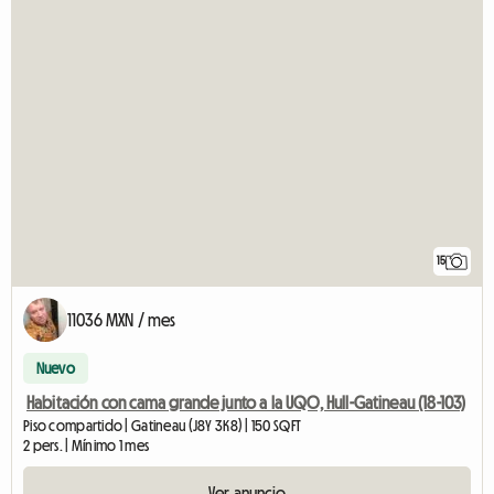
15
11036 MXN / mes
Nuevo
Habitación con cama grande junto a la UQO, Hull-Gatineau (18-103)
Piso compartido | Gatineau (J8Y 3K8) | 150 SQFT
2 pers. | Mínimo 1 mes
Ver anuncio