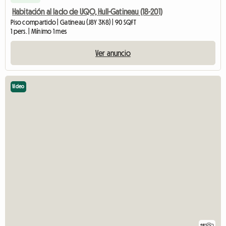
Habitación al lado de UQO, Hull-Gatineau (18-201)
Piso compartido | Gatineau (J8Y 3K8) | 90 SQFT
1 pers. | Mínimo 1 mes
Ver anuncio
Video