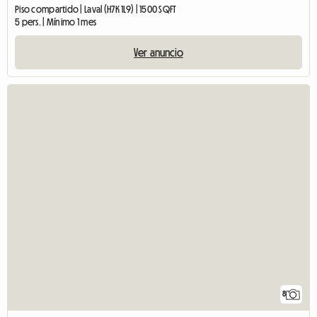
Piso compartido | Laval (H7K 1L9) | 1500 SQFT
5 pers. | Mínimo 1 mes
Ver anuncio
8