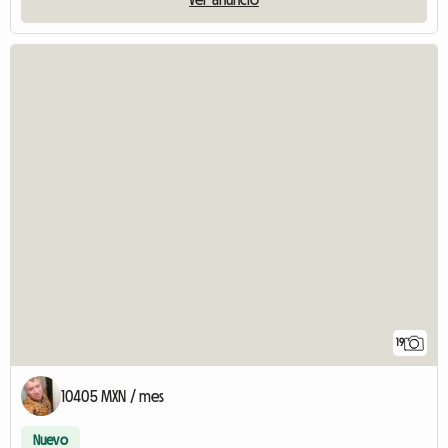
19
10405 MXN / mes
Nuevo