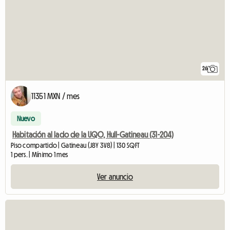
26
11351 MXN / mes
Nuevo
Habitación al lado de la UQO, Hull-Gatineau (31-204)
Piso compartido | Gatineau (J8Y 3V8) | 130 SQFT
1 pers. | Mínimo 1 mes
Ver anuncio