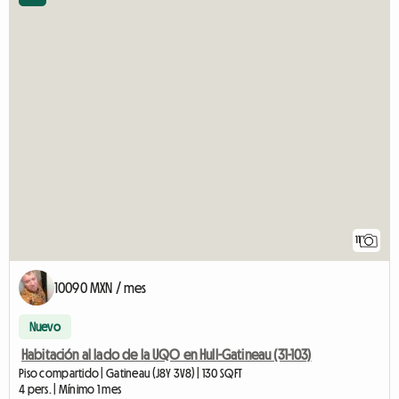
11
10090 MXN / mes
Nuevo
Habitación al lado de la UQO en Hull-Gatineau (31-103)
Piso compartido | Gatineau (J8Y 3V8) | 130 SQFT
4 pers. | Mínimo 1 mes