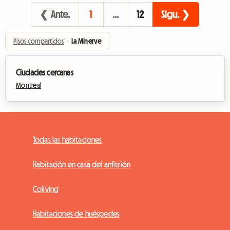
❮ Ante.
1
…
12
Sigu. ❯
Pisos compartidos
›
La Minerve
Ciudades cercanas
Montreal
Todas las habitaciones
Habitación en casa del anfitrión
Coliving
Habitaciones de huéspedes