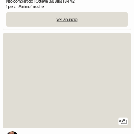
Piso compartido | Ottawa (K1J 8R6) | 84 M2
1 pers. | Mínimo 1 noche
Ver anuncio
8