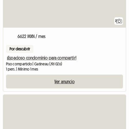
2
6622 MXN / mes
Por descubrir
¡Espacioso condominio para compartir!
Piso compartido | Gatineau (J9J 0Z6)
1 pers. | Mínimo 1 mes
Ver anuncio