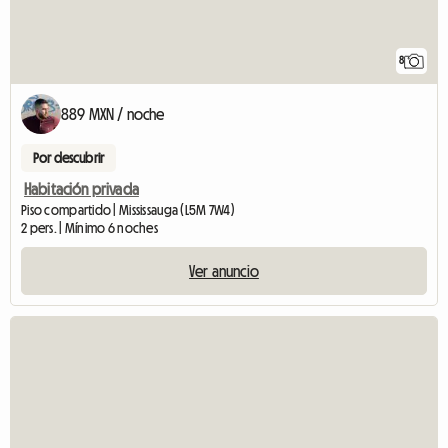
8
889 MXN / noche
Por descubrir
Habitación privada
Piso compartido | Mississauga (L5M 7W4)
2 pers. | Mínimo 6 noches
Ver anuncio
Ver el anuncio