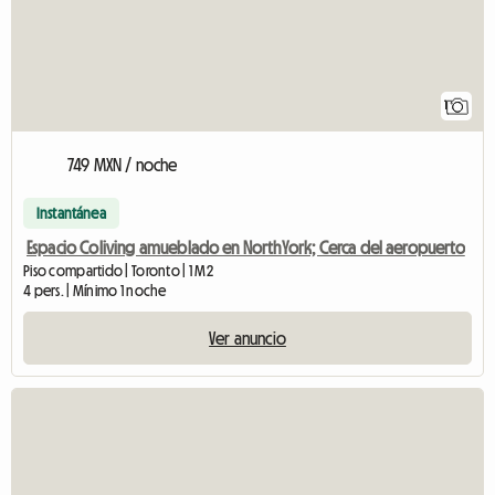
1
749 MXN / noche
Instantánea
Espacio Coliving amueblado en NorthYork; Cerca del aeropuerto
Piso compartido | Toronto | 1 M2
4 pers. | Mínimo 1 noche
Ver anuncio