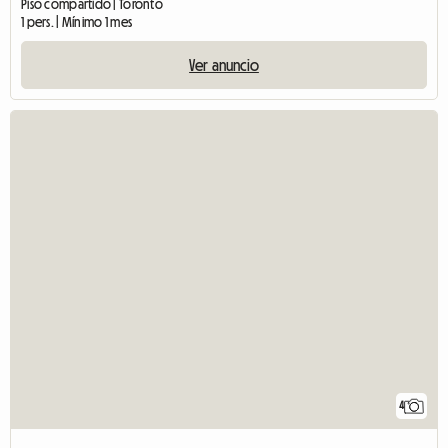
Piso compartido | Toronto
1 pers. | Mínimo 1 mes
Ver anuncio
4