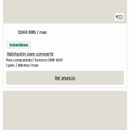
8
12694 MXN / mes
Instantánea
Habitación para compartir
Piso compartido | Toronto (M1P 4S9)
1 pers. | Mínimo 1 mes
Ver anuncio