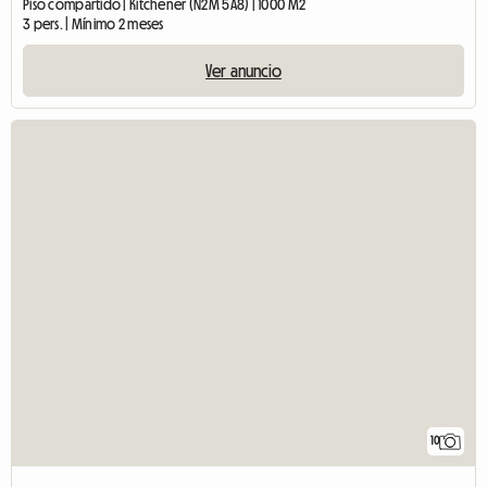
Piso compartido | Kitchener (N2M 5A8) | 1000 M2
3 pers. | Mínimo 2 meses
Ver anuncio
10