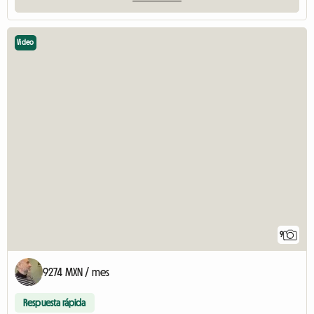
Video
9
9274 MXN / mes
Respuesta rápida