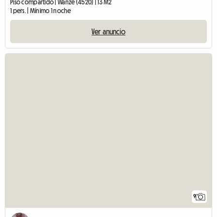
Piso compartido | Wanze (4520) | 13 M2
1 pers. | Mínimo 1 noche
Ver anuncio
9