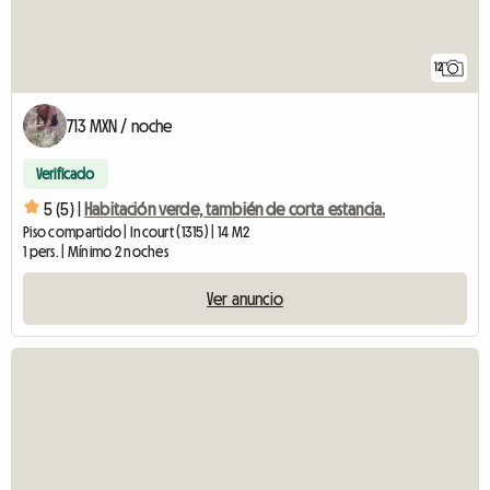
12
713 MXN / noche
Verificado
5 (5) |
Habitación verde, también de corta estancia.
Piso compartido | Incourt (1315) | 14 M2
1 pers. | Mínimo 2 noches
Ver anuncio