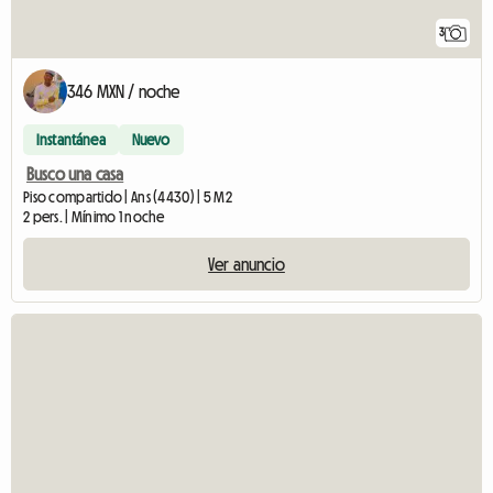
3
346 MXN / noche
Instantánea
Nuevo
Busco una casa
Piso compartido | Ans (4430) | 5 M2
2 pers. | Mínimo 1 noche
Ver anuncio