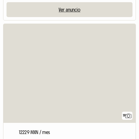
Ver anuncio
19
12229 MXN / mes