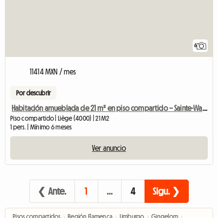
6
11414 MXN / mes
Por descubrir
Habitación amueblada de 21 m² en piso compartido – Sainte-Walburge (Lieja)
Piso compartido | Liège (4000) | 21 M2
1 pers. | Mínimo 6 meses
Ver anuncio
❮ Ante.
1
…
4
Sigu. ❯
Pisos compartidos
›
Región Flamenca
›
Limburgo
›
Gingelom
›