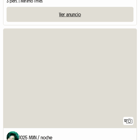
3 pers. | Mínimo 1 mes
Ver anuncio
12
1025 MXN / noche