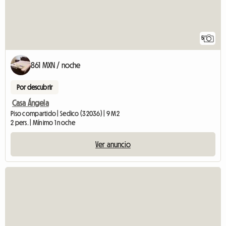
5
861 MXN / noche
Por descubrir
Casa Ángela
Piso compartido | Sedico (32036) | 9 M2
2 pers. | Mínimo 1 noche
Ver anuncio