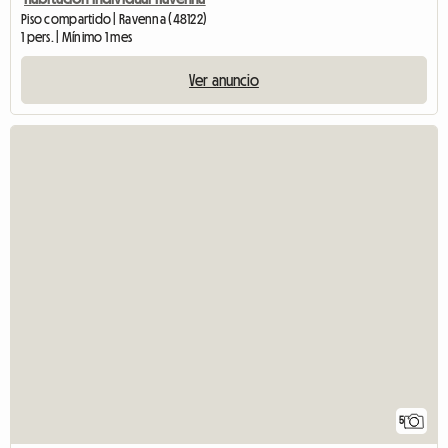
Piso compartido | Ravenna (48122)
1 pers. | Mínimo 1 mes
Ver anuncio
5