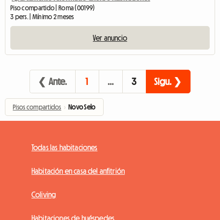
Piso compartido | Roma (00199)
3 pers. | Mínimo 2 meses
Ver anuncio
❮ Ante.
1
…
3
Sigu. ❯
Pisos compartidos
›
Novo Selo
Todas las habitaciones
Habitación en casa del anfitrión
Coliving
Habitaciones de huéspedes