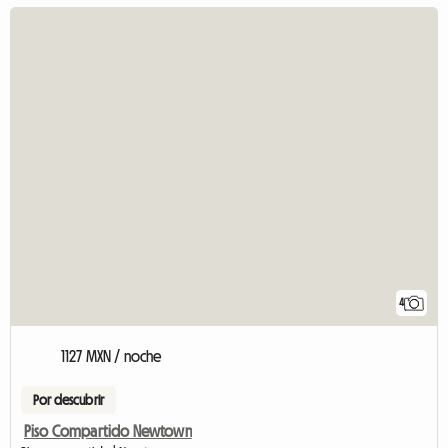
4
1127 MXN / noche
Por descubrir
Piso Compartido Newtown