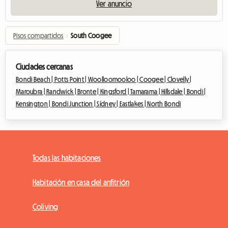
Ver anuncio
Pisos compartidos
›
South Coogee
Ciudades cercanas
Bondi Beach |
Potts Point |
Woolloomooloo |
Coogee |
Clovelly |
Maroubra |
Randwick |
Bronte |
Kingsford |
Tamarama |
Hillsdale |
Bondi |
Kensington |
Bondi Junction |
Sídney |
Eastlakes |
North Bondi
Todas las habitaciones
Habitación en casa del anfitrión
Coliving