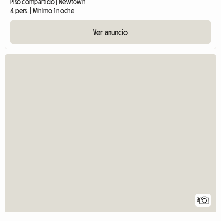
Piso compartido | Newtown
4 pers. | Mínimo 1 noche
Ver anuncio
3