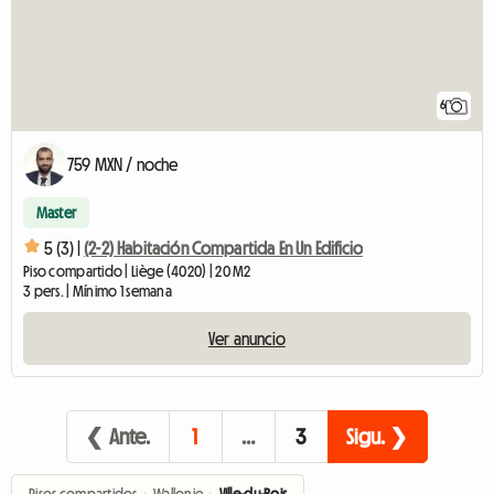
6
759 MXN / noche
Master
5 (3) |
(2-2) Habitación Compartida En Un Edificio
Piso compartido | Liège (4020) | 20 M2
3 pers. | Mínimo 1 semana
Ver anuncio
❮ Ante.
1
…
3
Sigu. ❯