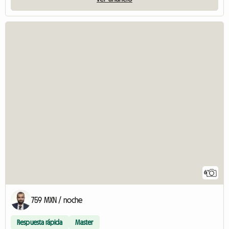
6
759 MXN / noche
Respuesta rápida
Master