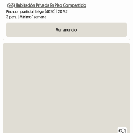
(2-3) Habitación Privada En Piso Compartido
Piso compartido | Liège (4020) | 20 M2
3 pers. | Mínimo 1 semana
Ver anuncio
6