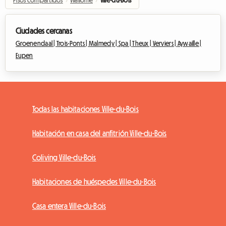
Pisos compartidos
›
Wallonie
›
Ville-du-Bois
Ciudades cercanas
Groenendaal |
Trois-Ponts |
Malmedy |
Spa |
Theux |
Verviers |
Aywaille |
Eupen
Todas las habitaciones Ville-du-Bois
Habitación en casa del anfitrión Ville-du-Bois
Coliving Ville-du-Bois
Habitaciones de huéspedes Ville-du-Bois
Casa entera Ville-du-Bois