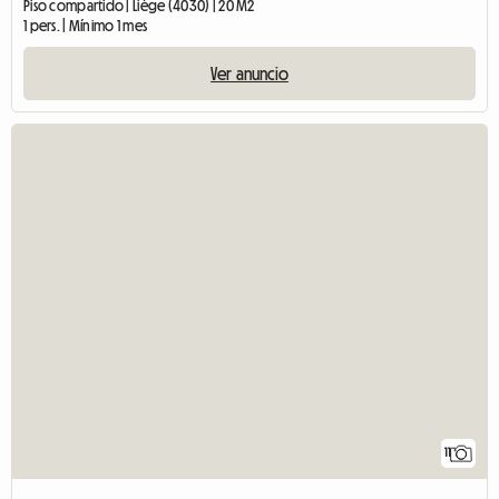
Piso compartido | Liège (4030) | 20 M2
1 pers. | Mínimo 1 mes
Ver anuncio
11