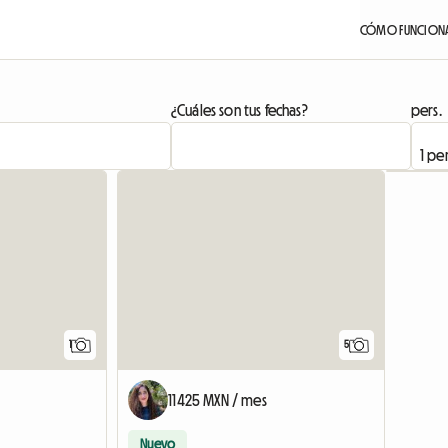
CÓMO FUNCION
¿Cuáles son tus fechas?
pers.
Ver el anuncio
1
5
11425 MXN / mes
Nuevo