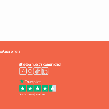
es
Casa entera
¡Únete a nuestra comunidad!