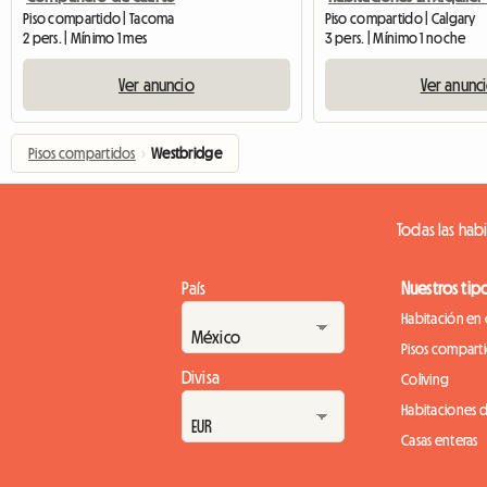
Piso compartido | Tacoma
Piso compartido | Calgary
2 pers. | Mínimo 1 mes
3 pers. | Mínimo 1 noche
Ver anuncio
Ver anunc
Pisos compartidos
›
Westbridge
Todas las hab
País
Nuestros tip
Habitación en 
Pisos compart
Divisa
Coliving
Habitaciones 
Casas enteras