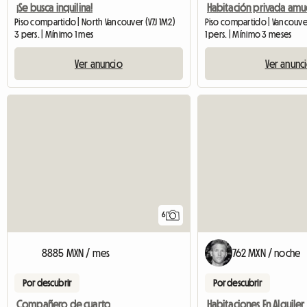
¡Se busca inquilina!
Piso compartido | North Vancouver (V7J 1M2)
3 pers. | Mínimo 1 mes
1 pers. | Mínimo 3 meses
Ver anuncio
Ver anunc
6
8885 MXN / mes
762 MXN / noche
Por descubrir
Por descubrir
Compañero de cuarto