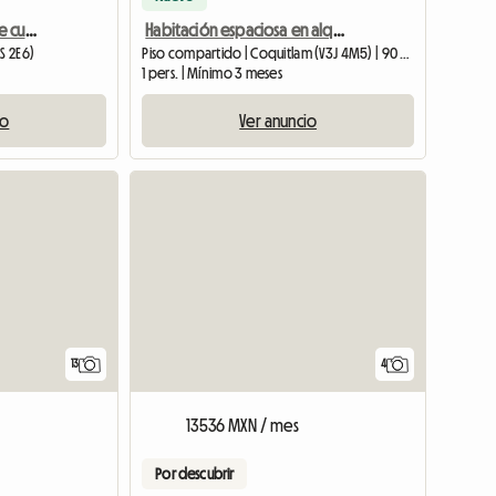
Buscando compañera de cuarto femenina
Habitación espaciosa en alquiler — A 10 minutos a pie del SkyTrain de Burquitlam
S 2E6)
Piso compartido | Coquitlam (V3J 4M5) | 90 M2
1 pers. | Mínimo 3 meses
io
Ver anuncio
13
4
13536 MXN / mes
Por descubrir