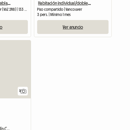
Habitación privada amueblada + baño en alquiler en Yaletown en tren elevado
Habitación individual/doble disponible
Piso compartido | Vancouver (V6Z 2R8) | 133 M2
Piso compartido | Vancouver
3 pers. | Mínimo 1 mes
io
Ver anuncio
3
Habitaciones En Alquiler En Canyon Meadows