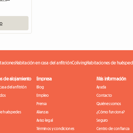
io
itaciones
Habitación en casa del anfitrión
Coliving
Habitaciones de huésped
os de alojamiento
Empresa
Más información
casa del anfitrión
Blog
Ayuda
idos
Empleo
Contacto
Prensa
Quiénes somos
de huéspedes
Alianzas
¿Cómo funciona?
Aviso legal
Seguro
Términos y condiciones
Centro de confianza