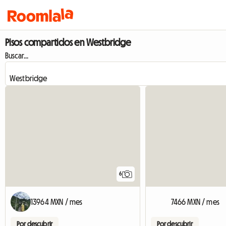
Pisos compartidos en Westbridge
Buscar...
6
13964 MXN / mes
7466 MXN / mes
Por descubrir
Por descubrir