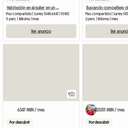
Habitación en alquiler en un condominio NUEVO de 3 habitaciones y 2 baños en Surrey
Piso compartido | Surrey (V4N 6X4) | 10 M2
Piso compartido | Surrey (V3
3 pers. | Mínimo 1 mes
2 pers. | Mínimo 1 mes
Ver anuncio
Ver anunc
Ver el anuncio
1
6347 MXN / mes
20311 MXN / mes
Por descubrir
Por descubrir