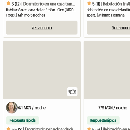
5 (12) |
Dormitorio en una casa tranquila
5 (11) |
Habitación en casa del anfitrión | Gex (01170) | 10 M2
1 pers. | Mínimo 5 noches
1 pers. | Mínimo 1 semana
Ver anuncio
Ver anunc
5
471 MXN / noche
778 MXN / noche
Respuesta rápida
Respuesta rápida
3.5 (2) |
Dormitorio privado y ducha en loft con terraza 40 m2
5 (3) |