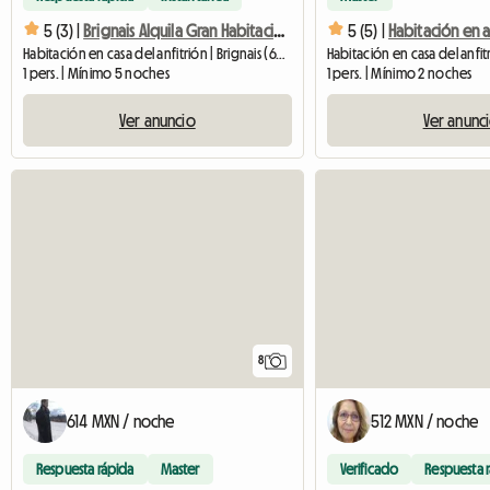
5 (3) |
Brignais Alquila Gran Habitación Tranquila
5 (5) |
Habitación en a
Habitación en casa del anfitrión | Brignais (69530) | 16 M2
1 pers. | Mínimo 5 noches
1 pers. | Mínimo 2 noches
Ver anuncio
Ver anunc
8
614 MXN / noche
512 MXN / noche
Respuesta rápida
Master
Verificado
Respuesta 