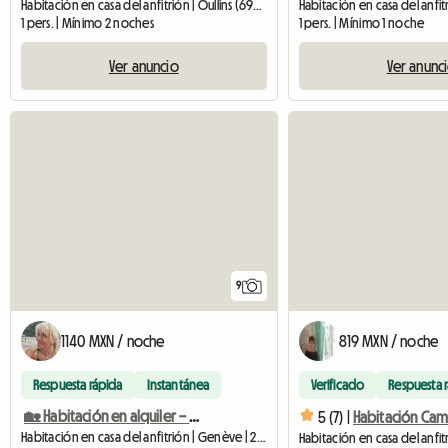
Habitación en casa del anfitrión | Oullins (69600) | 13 M2
1 pers. | Mínimo 2 noches
1 pers. | Mínimo 1 noche
Ver anuncio
Ver anunc
9
1140 MXN / noche
819 MXN / noche
Respuesta rápida
Instantánea
Verificado
Respuesta 
🏡 Habitación en alquiler – Ginebra (Eaux-Vives)
5 (7) |
Habitación en casa del anfitrión | Genève | 20 M2