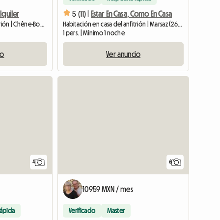
lquiler
5 (11) |
Estar En Casa, Como En Casa
Habitación en casa del anfitrión | Chêne-Bourg (1225) | 12 M2
Habitación en casa del anfitrión | Marsaz (26260) | 13 M2
1 pers. | Mínimo 1 noche
io
Ver anuncio
4
6
10959 MXN / mes
rápida
Verificado
Master