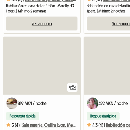
Habitación en casa del anfitrión | Marcilly-d'Azergues (69380) | 12 M2
1 pers. | Mínimo 2 semanas
1 pers. | Mínimo 2 noches
Ver anuncio
Ver anunc
7
819 MXN / noche
492 MXN / noche
Respuesta rápida
Respuesta rápida
5 (4) |
Sala naranja, Oullins Lyon, Metro B
4.3 (4) |