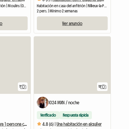
Habitación en casa del anfitrión | Moulins (03000) | 13 M2
Habitación en casa del anfitrión | Rillieux-la-Pape (69140) | 14 M2
2 pers. | Mínimo 2 semanas
io
Ver anuncio
7
12
1024 MXN / noche
Verificado
Respuesta rápida
Habitación para 1 persona con desayuno incluido
4.8 (6) |
Una habitación en alquiler