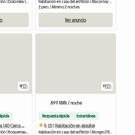
Habitación en casa del anfitrión | Dolomieu (38110) | 10 M2
Habitación en casa del anfitrión | Macornay (39570) | 35 M2
2 pers. | Mínimo 2 noches
io
Ver anuncio
21
31
899 MXN / noche
rápida
Respuesta rápida
Instantánea
Habitación Cama 140 Cerca De Avignon Orange 20 Minutos De Marcoule
5 (2) |
Habitación en alquiler
Habitación en casa del anfitrión | Roquemaure (30150) | 10 M2
Habitación en casa del anfitrión | Morges (1110) | 30 M2