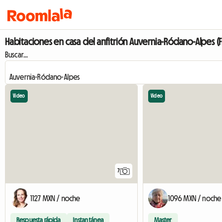
Habitaciones en casa del anfitrión Auvernia-Ródano-Alpes (F
Buscar...
Video
Video
7
1127 MXN / noche
1096 MXN / noche
Respuesta rápida
Instantánea
Master