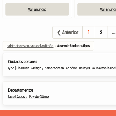
Ver anuncio
Ver anunc
❮ Anterior
1
2
…
Habitaciones en casa del anfitrión
›
Auvernia-Ródano-Alpes
Ciudades cercanas
Lyon |
Chaussan |
Mésigny |
Saint-Montan |
Ancône |
Bésayes |
Vaunaveys-la-Roc
Departamentos
Isère |
Saboya |
Puy-de-Dôme