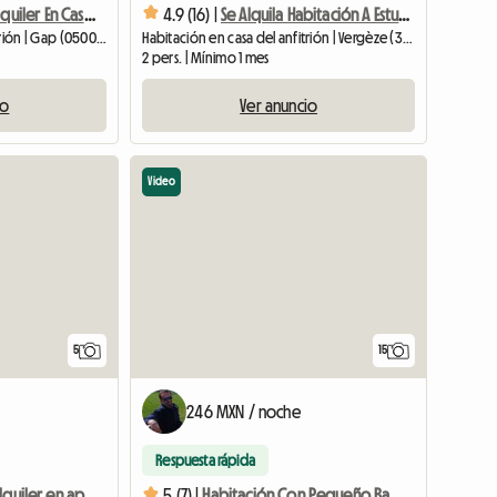
Habitación En Alquiler En Casa De Familia
4.9 (16) |
Se Alquila Habitación A Estudiante Interno - Planta Baja Con Su Terraza -
Habitación en casa del anfitrión | Gap (05000) | 11 M2
Habitación en casa del anfitrión | Vergèze (30310) | 25 M2
2 pers. | Mínimo 1 mes
io
Ver anuncio
Video
5
15
246 MXN / noche
Respuesta rápida
Habitación en alquiler en apartamento cerca del centro de la ciudad.
5 (7) |
Habitación Con Pequeño Baño Contiguo A 20 Minutos De La Doua