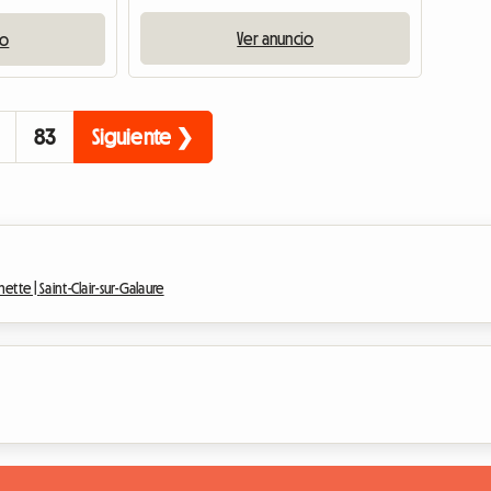
Ver anuncio
io
83
Siguiente ❯
hette |
Saint-Clair-sur-Galaure