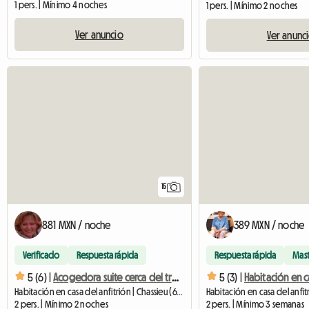
1 pers. | Mínimo 4 noches
1 pers. | Mínimo 2 noches
Ver anuncio
Ver anunc
15
881 MXN / noche
389 MXN / noche
Verificado
Respuesta rápida
Respuesta rápida
Mas
5 (6) |
Acogedora suite cerca del transporte en el Gran Lyon
5 (3) |
Habitación en c
Habitación en casa del anfitrión | Chassieu (69680) | 20 M2
2 pers. | Mínimo 2 noches
2 pers. | Mínimo 3 semanas