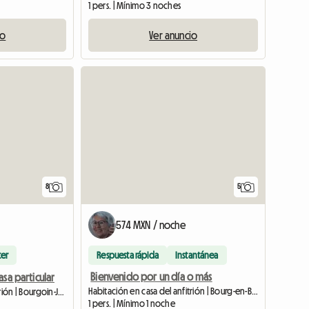
1 pers. | Mínimo 3 noches
io
Ver anuncio
8
5
574 MXN / noche
ter
Respuesta rápida
Instantánea
Bienvenido por un día o más
asa particular
Habitación en casa del anfitrión | Bourg-en-Bresse (01000) | 12 M2
Habitación en casa del anfitrión | Bourgoin-Jallieu (38300) | 11 M2
1 pers. | Mínimo 1 noche