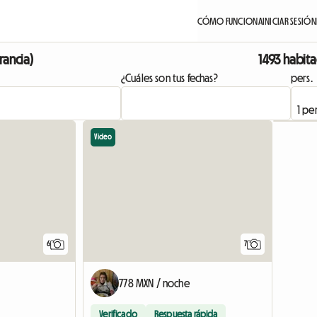
CÓMO FUNCIONA
INICIAR SESIÓN
rancia)
1493 habita
¿Cuáles son tus fechas?
pers.
Video
6
7
778 MXN / noche
Verificado
Respuesta rápida