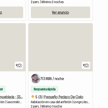
2 pers. | Mínimo 2 noches
io
Ver anuncio
5
11
713 MXN / noche
ter
Respuesta rápida
Habitación Amueblada - 333 - Savonnieres - Coche Recomendado
5 (3) |
Pequeño Pedazo De Cielo
Habitación en casa del anfitrión | Savonnières (37510) | 15 M2
Habitación en casa del anfitrión | Longny les Villages (61290) | 35 M2
2 pers. | Mínimo 1 noche