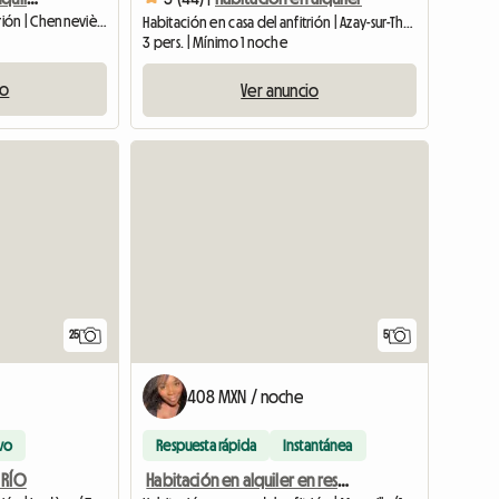
Habitación en casa del anfitrión | Chennevières-sur-Marne (94430) | 18 M2
Habitación en casa del anfitrión | Azay-sur-Thouet (79130) | 20 M2
3 pers. | Mínimo 1 noche
io
Ver anuncio
25
5
408 MXN / noche
vo
Respuesta rápida
Instantánea
 RÍO
Habitación en alquiler en residencia tranquila