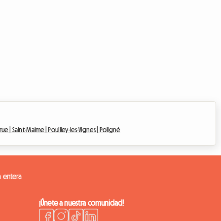
rue |
Saint-Maime |
Pouilley-les-Vignes |
Poligné
a entera
¡Únete a nuestra comunidad!