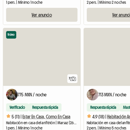
1 pers. | Mínimo 1 noche
2 pers. | Mínimo 2 noches
Ver anuncio
Ver anunc
Video
7
775 MXN / noche
713 MXN / noche
Verificado
Respuesta rápida
Respuesta rápida
Mas
5 (11) |
Estar En Casa, Como En Casa
4.9 (18) |
Habitación en casa del anfitrión | Marsaz (26260) | 13 M2
1 pers. | Mínimo 1 noche
2 pers. | Mínimo 5 noches