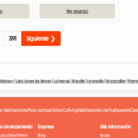
io
Ver anuncio
391
Siguiente ❯
Mésigny |
Saint-Léger-les-Vignes |
La Fresnais |
Marville |
Lingreville |
Montpellier |
Pierre
as habitaciones
Pisos compartidos
Coliving
Habitaciones de huéspedes
Cas
os de alojamiento
Empresa
Más información
casa del anfitrión
Blog
Ayuda