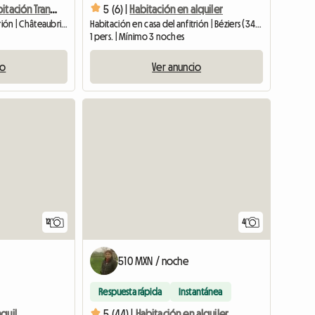
Encantadora Habitación Tranquila
5 (6) |
Habitación en alquiler
Habitación en casa del anfitrión | Châteaubriant (44110) | 20 M2
Habitación en casa del anfitrión | Béziers (34500) | 12 M2
1 pers. | Mínimo 3 noches
io
Ver anuncio
12
4
510 MXN / noche
Respuesta rápida
Instantánea
Hermosa Habitación Tranquila Cerca Del Transporte
5 (44) |
Habitación en alquiler