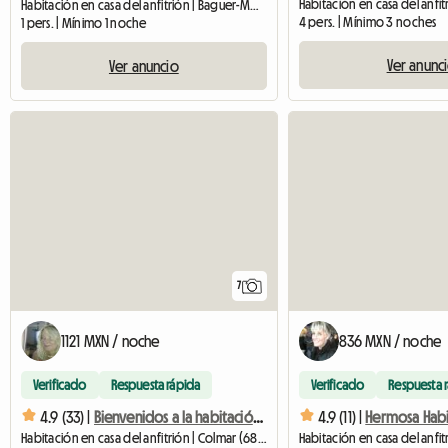
Habitación en casa del anfitrión | Baguer-Morvan (35120) | 10 M2
4 pers. | Mínimo 3 noches
1 pers. | Mínimo 1 noche
Ver anunc
Ver anuncio
7
1121 MXN / noche
836 MXN / noche
Verificado
Respuesta rápida
Verificado
Respuesta 
4.9 (33) |
Bienvenidos a la habitación de Tiina, Turku.
4.9 (11) |
Habitación en casa del anfitrión | Colmar (68000) | 11 M2