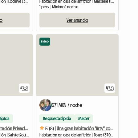
Habitación en casa del anfitrión | Lodève (34700) | 20 M2
Habitación en casa del anfitrión | Marseille (13013) | 30 M2
1 pers. | Mínimo 1 noche
io
Ver anuncio
Video
6
5
571 MXN / noche
rápida
Respuesta rápida
Master
Hermosa Habitación Privada En Una Casa Nueva
5 (8) |
Una gran habitación "Arty" con 3 posibles camas.
Habitación en casa del anfitrión | Sainte-Soulle (17220) | 11 M2
Habitación en casa del anfitrión | Tours (37000) | 15 M2