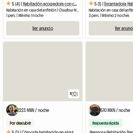
5 (4) |
Habitación acogedora con cama de 90 cm, a 6 km de la Universidad de Le Mans
5 (1) |
Habitación en casa del anfitrión | Chaufour-Notre-Dame (72550) | 15 M2
1 pers. | Mínimo 1 noche
3 pers. | Mínimo 2 noches
Ver anuncio
Ver anunc
12
1223 MXN / noche
510 MXN / noche
Por descubrir
Respuesta rápida
5 (1) |
Cómoda habitación en alquiler en Pierrevert Alta Provenza