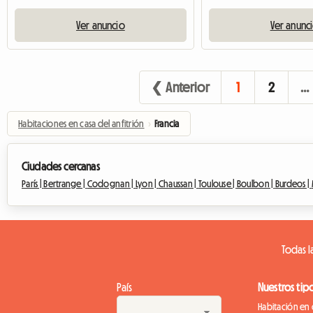
Ver anuncio
Ver anunc
❮ Anterior
1
2
…
Habitaciones en casa del anfitrión
›
Francia
Ciudades cercanas
París |
Bertrange |
Codognan |
Lyon |
Chaussan |
Toulouse |
Boulbon |
Burdeos |
Todas l
País
Nuestros tip
Habitación en 