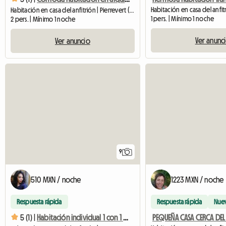
Habitación en casa del anfitrión | Pierrevert (04860) | 18 M2
1 pers. | Mínimo 1 noche
2 pers. | Mínimo 1 noche
Ver anunc
Ver anuncio
9
510 MXN / noche
1223 MXN / noche
Respuesta rápida
Respuesta rápida
Nue
PEQUEÑA CASA CERCA DEL
5 (1) |
Habitación individual 1 con 1 cama doble en alquiler