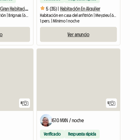
Brignais Alquila Gran Habitación Tranquila
5 (35) |
Habitación En Alquiler
Habitación en casa del anfitrión | Brignais (69530) | 16 M2
Habitación en casa del anfitrión | Meyzieu (69330) | 16 M2
1 pers. | Mínimo 1 noche
io
Ver anuncio
8
5
510 MXN / noche
Verificado
Respuesta rápida