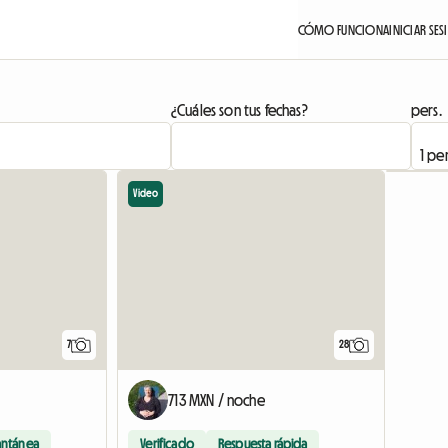
CÓMO FUNCIONA
INICIAR SE
¿Cuáles son tus fechas?
pers.
Video
7
28
713 MXN / noche
antánea
Verificado
Respuesta rápida