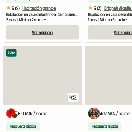
5 (2) |
Habitación grande
5 (3) |
Habitación en casa del anfitrión | Saint-Julien-de-Vouvantes (44670) | 20 M2
2 pers. | Mínimo 2 noches
1 pers. | Mínimo 5 noches
Ver anuncio
Ver anunc
Video
12
510 MXN / noche
469 MXN / noche
Respuesta rápida
Respuesta rápida