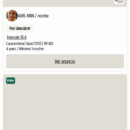
16
4615 MXN / noche
Por descubrir
Francés 154
Casa entera | Asse (1731) | 119 M2
4 pers. | Mínimo 1 noche
Ver anuncio
Video