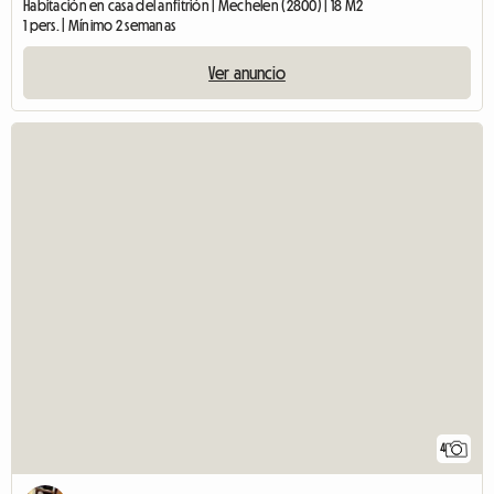
Habitación en casa del anfitrión | Mechelen (2800) | 18 M2
1 pers. | Mínimo 2 semanas
Ver anuncio
4