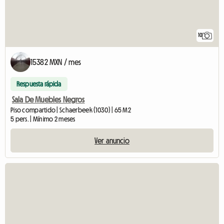
10
15382 MXN / mes
Respuesta rápida
Sala De Muebles Negros
Piso compartido | Schaerbeek (1030) | 65 M2
5 pers. | Mínimo 2 meses
Ver anuncio