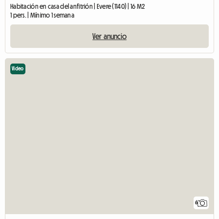
Habitación en casa del anfitrión | Evere (1140) | 16 M2
1 pers. | Mínimo 1 semana
Ver anuncio
Video
6