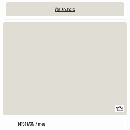
Ver anuncio
4
14151 MXN / mes