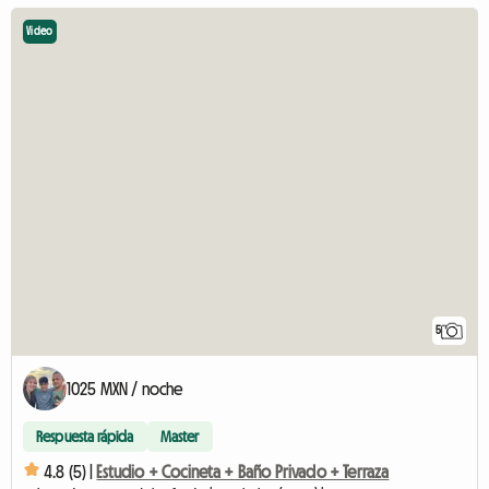
Video
5
1025 MXN / noche
Respuesta rápida
Master
4.8 (5) |
Estudio + Cocineta + Baño Privado + Terraza