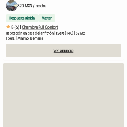
820 MXN / noche
Respuesta rápida
Master
5 (6) |
Chambre Full Confort
Habitación en casa del anfitrión | Evere (1140) | 32 M2
1 pers. | Mínimo 1 semana
Ver anuncio