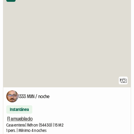
7
1333 MXN / noche
Instantánea
F1 amueblado
Casa entera | Réhon (54430) | 15 M2
1 pers. | Mínimo 4 noches