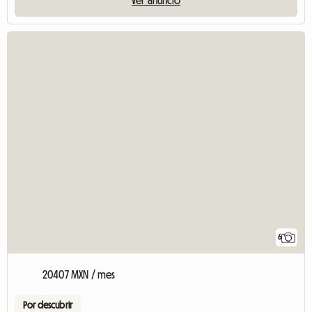
Ver anuncio
6
20407 MXN / mes
Por descubrir