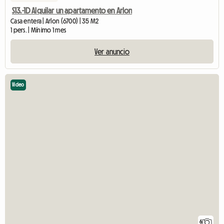
S13.-1D Alquilar un apartamento en Arlon
Casa entera | Arlon (6700) | 35 M2
1 pers. | Mínimo 1 mes
Ver anuncio
Video
6