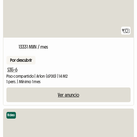
9
13331 MXN / mes
Por descubrir
S35-6
Piso compartido | Arlon (6700) | 14 M2
1 pers. | Mínimo 1 mes
Ver anuncio
Video