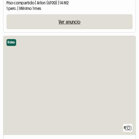
Piso compartido | Arlon (6700) | 14 M2
1 pers. | Mínimo 1 mes
Ver anuncio
Video
8