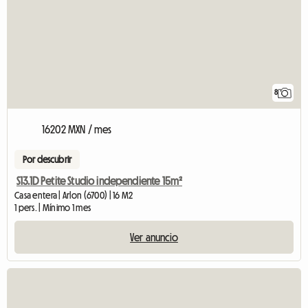
8
16202 MXN / mes
Por descubrir
S13.1D Petite Studio independiente 15m²
Casa entera | Arlon (6700) | 16 M2
1 pers. | Mínimo 1 mes
Ver anuncio