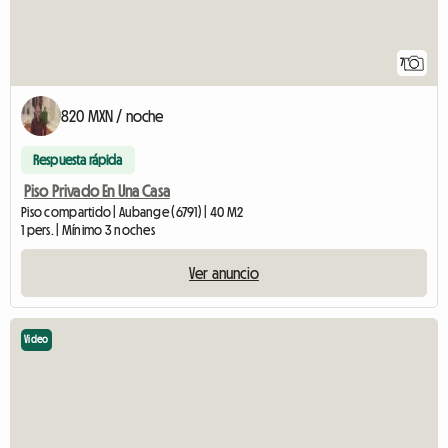
7
820 MXN / noche
Respuesta rápida
Piso Privado En Una Casa
Piso compartido | Aubange (6791) | 40 M2
1 pers. | Mínimo 3 noches
Ver anuncio
Video