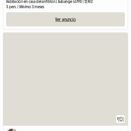
Habitación en casa del anfitrión | Aubange (6791) | 12 M2
3 pers. | Mínimo 3 meses
Ver anuncio
7