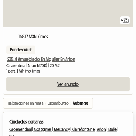
6
16817 MXN / mes
Por descubrir
S35.4 Amueblado En Alquiler En Arlon
Casa entera | Arlon (6700) | 20 M2
1 pers. | Mínimo 1 mes
Ver anuncio
Habitaciones en renta
›
Luxemburgo
›
Aubange
Ciudades cercanas
Groenendaal |
Gottignies |
Messancy |
Clairefontaine |
Arlon |
Étalle |