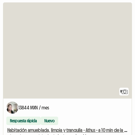
8
13844 MXN / mes
Respuesta rápida
Nuevo
Habitación amueblada, limpia y tranquila - Athus - a 10 min de la estación de Rodange