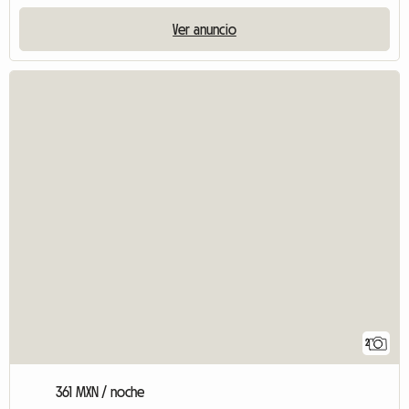
Ver anuncio
2
361 MXN / noche