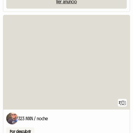
Ver anuncio
2
323 MXN / noche
Por descubrir