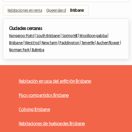
Habitaciones en renta
›
Queensland
›
Brisbane
Ciudades cercanas
Kangaroo Point |
South Brisbane |
Spring Hill |
Woolloongabba |
Brisbane |
West End |
New Farm |
Paddington |
Tenerife |
Auchenflower |
Norman Park |
Bulimba
Habitación en casa del anfitrión Brisbane
Pisos compartidos Brisbane
Coliving Brisbane
Habitaciones de huéspedes Brisbane