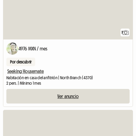
2
4976 MXN / mes
Por descubrir
Seeking Housemate
Habitación en casa del anfitrión | North Branch (4370)
2 pers. | Mínimo 1 mes
Ver anuncio