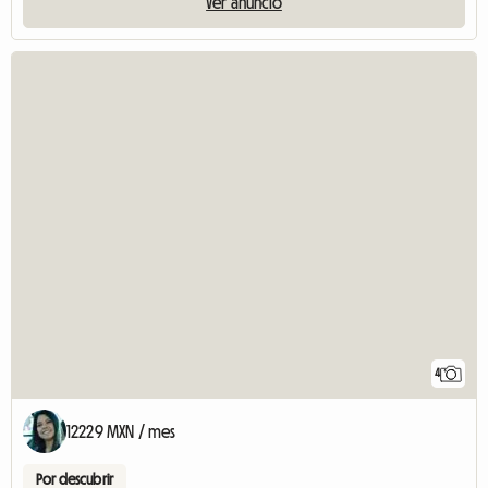
Ver anuncio
4
12229 MXN / mes
Por descubrir