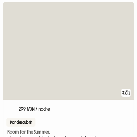
2
299 MXN / noche
Por descubrir
Room For The Summer.