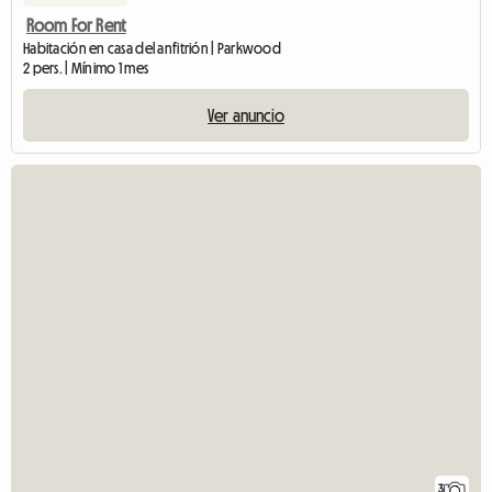
Room For Rent
Habitación en casa del anfitrión | Parkwood
2 pers. | Mínimo 1 mes
Ver anuncio
3