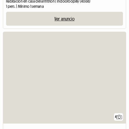
Habitación en casa del anfitrión | Indooroopilly (4068)
1 pers. | Mínimo 1 semana
Ver anuncio
4