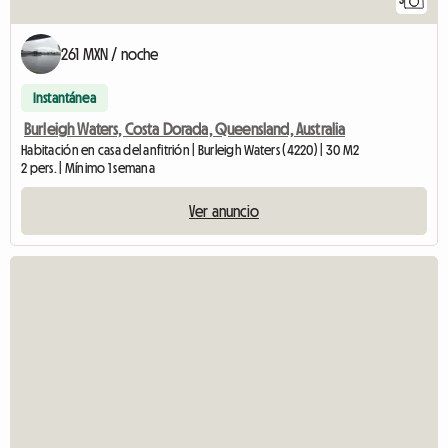
3
261 MXN / noche
Instantánea
Burleigh Waters, Costa Dorada, Queensland, Australia
Habitación en casa del anfitrión | Burleigh Waters (4220) | 30 M2
2 pers. | Mínimo 1 semana
Ver anuncio