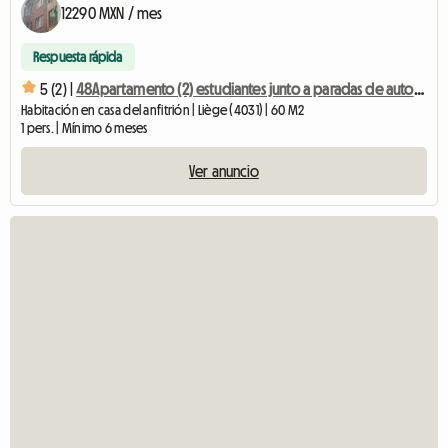
12290 MXN / mes
Respuesta rápida
5 (2) |
48Apartamento (2) estudiantes junto a paradas de autobús 48-25
Habitación en casa del anfitrión | Liège (4031) | 60 M2
1 pers. | Mínimo 6 meses
Ver anuncio