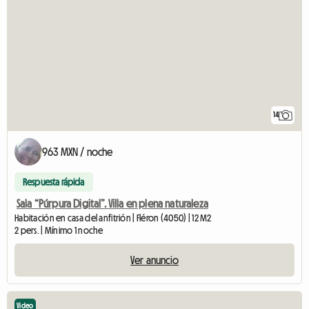
14
963 MXN / noche
Respuesta rápida
Sala “Púrpura Digital”. Villa en plena naturaleza
Habitación en casa del anfitrión | Fléron (4050) | 12 M2
2 pers. | Mínimo 1 noche
Ver anuncio
Video