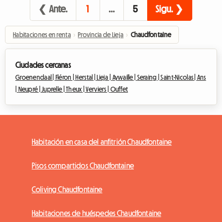
❮ Ante.
1
…
5
Sigu. ❯
Habitaciones en renta
›
Provincia de Lieja
›
Chaudfontaine
Ciudades cercanas
Groenendaal |
Fléron |
Herstal |
Lieja |
Aywaille |
Seraing |
Saint-Nicolas |
Ans
|
Neupré |
Juprelle |
Theux |
Verviers |
Ouffet
Habitación en casa del anfitrión Chaudfontaine
Pisos compartidos Chaudfontaine
Coliving Chaudfontaine
Habitaciones de huéspedes Chaudfontaine