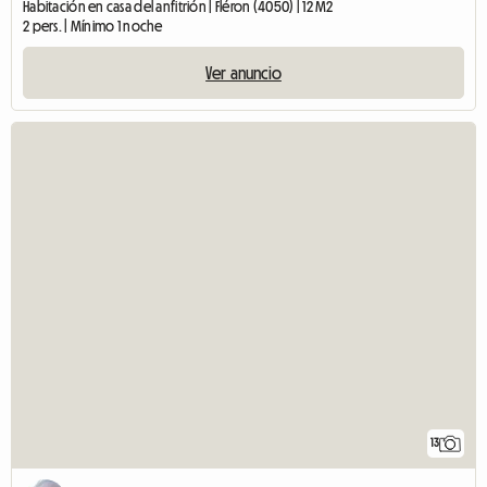
Habitación en casa del anfitrión | Fléron (4050) | 12 M2
2 pers. | Mínimo 1 noche
Ver anuncio
13