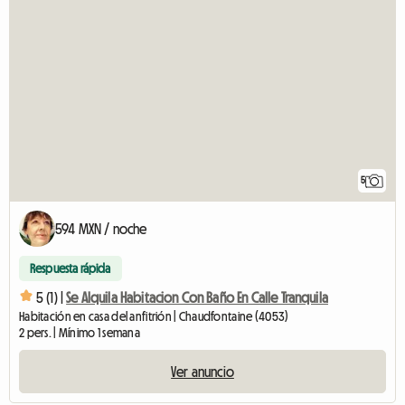
5
594 MXN / noche
Respuesta rápida
5 (1) |
Se Alquila Habitacion Con Baño En Calle Tranquila
Habitación en casa del anfitrión | Chaudfontaine (4053)
2 pers. | Mínimo 1 semana
Ver anuncio