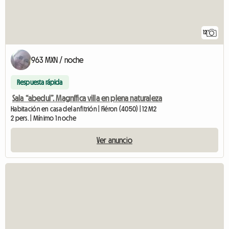
12
963 MXN / noche
Respuesta rápida
Sala “abedul”. Magnífica villa en plena naturaleza
Habitación en casa del anfitrión | Fléron (4050) | 12 M2
2 pers. | Mínimo 1 noche
Ver anuncio