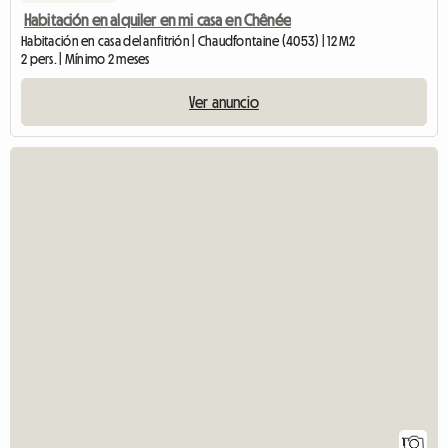
Habitación en alquiler en mi casa en Chênée
Habitación en casa del anfitrión | Chaudfontaine (4053) | 12 M2
2 pers. | Mínimo 2 meses
Ver anuncio
1