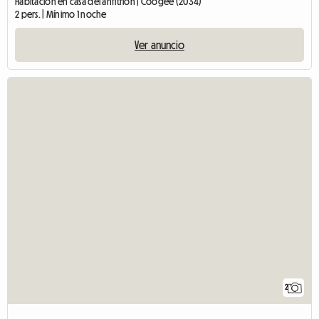
Habitación en casa del anfitrión | Coogee (2034)
2 pers. | Mínimo 1 noche
Ver anuncio
2