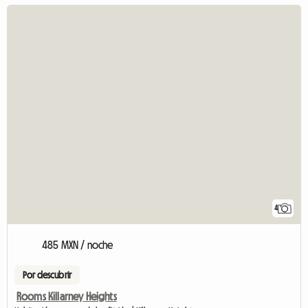
4
485 MXN / noche
Por descubrir
Rooms Killarney Heights