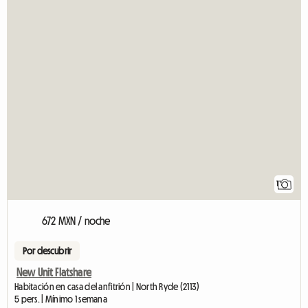
1
672 MXN / noche
Por descubrir
New Unit Flatshare
Habitación en casa del anfitrión | North Ryde (2113)
5 pers. | Mínimo 1 semana