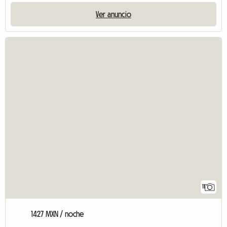
Ver anuncio
11
1427 MXN / noche