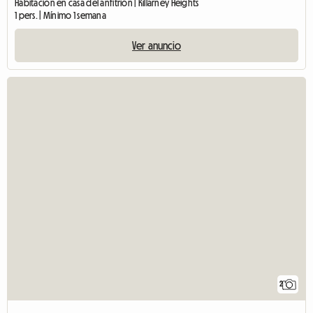
Habitación en casa del anfitrión | Killarney Heights
1 pers. | Mínimo 1 semana
Ver anuncio
2