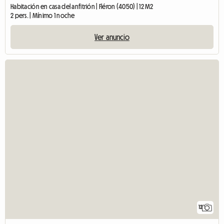
Habitación en casa del anfitrión | Fléron (4050) | 12 M2
2 pers. | Mínimo 1 noche
Ver anuncio
12