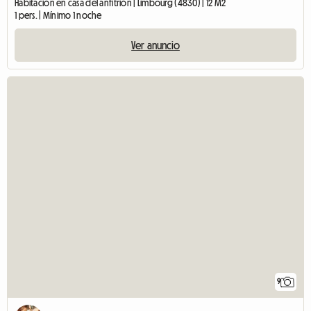
Habitación en casa del anfitrión | Limbourg (4830) | 12 M2
1 pers. | Mínimo 1 noche
Ver anuncio
9