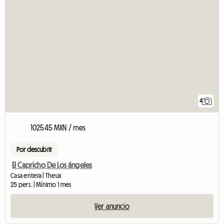
4
102545 MXN / mes
Por descubrir
El Capricho De Los ángeles
Casa entera | Theux
25 pers. | Mínimo 1 mes
Ver anuncio