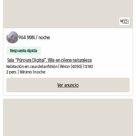
14
964 MXN / noche
Respuesta rápida
Sala “Púrpura Digital”. Villa en plena naturaleza
Habitación en casa del anfitrión | Fléron (4050) | 12 M2
2 pers. | Mínimo 1 noche
Ver anuncio