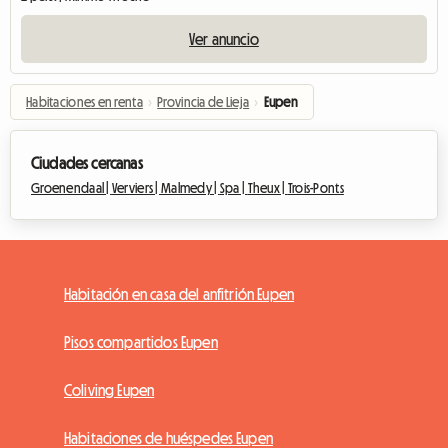
Ver anuncio
Habitaciones en renta
›
Provincia de Lieja
›
Eupen
Ciudades cercanas
Groenendaal |
Verviers |
Malmedy |
Spa |
Theux |
Trois-Ponts
Habitación en casa del anfitrión Eupen
Pisos compartidos Eupen
Coliving Eupen
Habitaciones de huéspedes Eupen