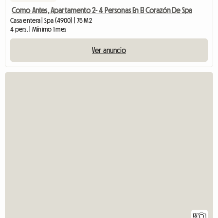
Como Antes, Apartamento 2- 4 Personas En El Corazón De Spa
Casa entera | Spa (4900) | 75 M2
4 pers. | Mínimo 1 mes
Ver anuncio
13