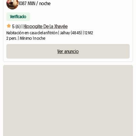
1087 MXN / noche
Verificado
5 (6) |
Hippogite De La Xhavée
Habitación en casa del anfitrión | Jalhay (4845) | 12 M2
2 pers. | Mínimo 1 noche
Ver anuncio