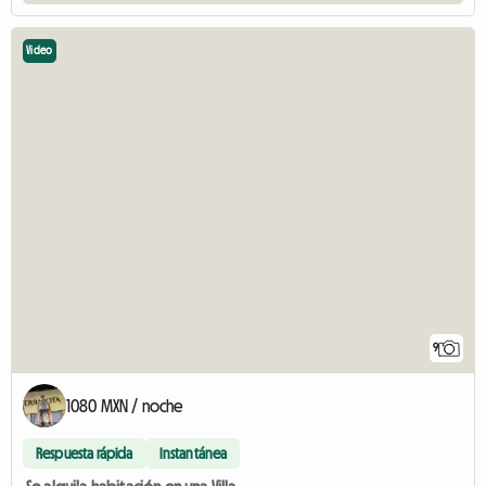
Video
9
1080 MXN / noche
Respuesta rápida
Instantánea