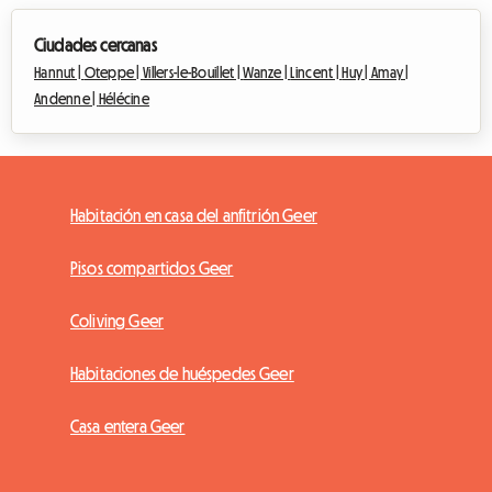
Ciudades cercanas
Hannut |
Oteppe |
Villers-le-Bouillet |
Wanze |
Lincent |
Huy |
Amay |
Andenne |
Hélécine
Habitación en casa del anfitrión Geer
Pisos compartidos Geer
Coliving Geer
Habitaciones de huéspedes Geer
Casa entera Geer