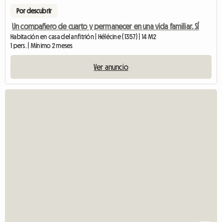
Por descubrir
Un compañero de cuarto y permanecer en una vida familiar. SÍ
Habitación en casa del anfitrión | Hélécine (1357) | 14 M2
1 pers. | Mínimo 2 meses
Ver anuncio
Ver