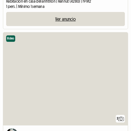
Habitación en casa del anfitrión | Hannut (4280) | 19 M2
1 pers. | Mínimo 1 semana
Ver anuncio
Video
3