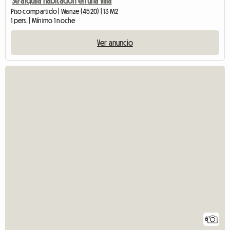
Se alquila habitación en una Villa
Piso compartido | Wanze (4520) | 13 M2
1 pers. | Mínimo 1 noche
Ver anuncio
6