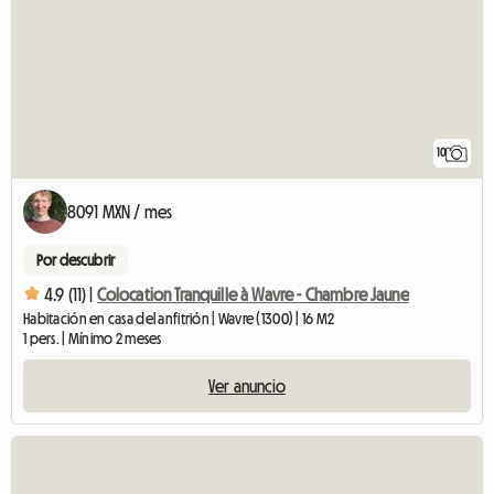
10
8091 MXN / mes
Por descubrir
4.9 (11) |
Colocation Tranquille à Wavre - Chambre Jaune
Habitación en casa del anfitrión | Wavre (1300) | 16 M2
1 pers. | Mínimo 2 meses
Ver anuncio