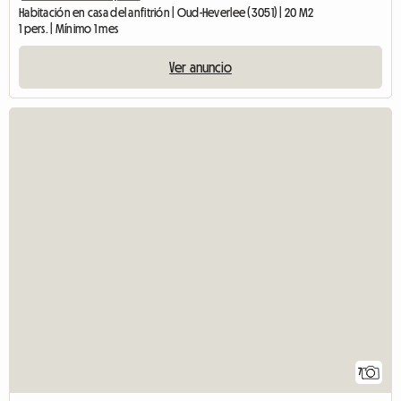
Habitación en casa del anfitrión | Oud-Heverlee (3051) | 20 M2
1 pers. | Mínimo 1 mes
Ver anuncio
7