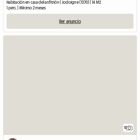
Habitación en casa del anfitrión | Jodoigne (1370) | 14 M2
1 pers. | Mínimo 2 meses
Ver anuncio
12