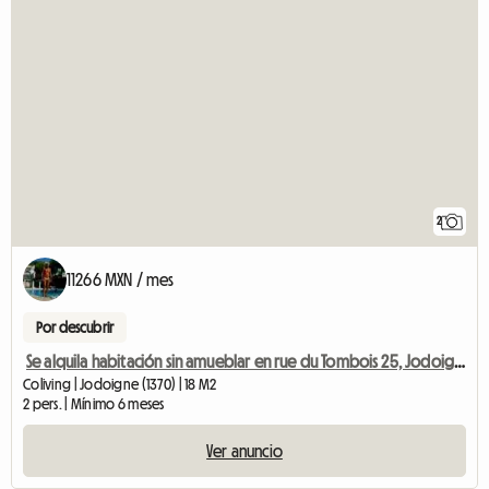
2
11266 MXN / mes
Por descubrir
Se alquila habitación sin amueblar en rue du Tombois 25, Jodoigne
Coliving | Jodoigne (1370) | 18 M2
2 pers. | Mínimo 6 meses
Ver anuncio