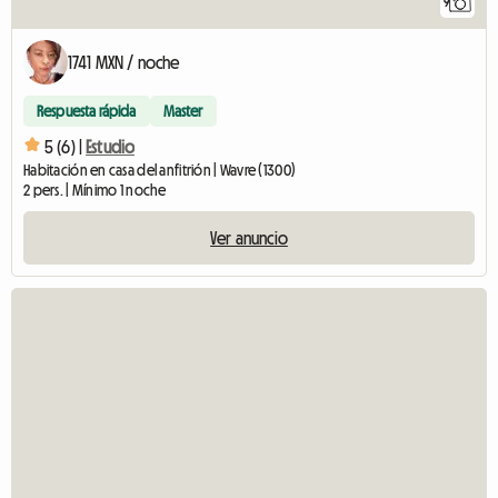
9
1741 MXN / noche
Respuesta rápida
Master
5 (6) |
Estudio
Habitación en casa del anfitrión | Wavre (1300)
2 pers. | Mínimo 1 noche
Ver anuncio