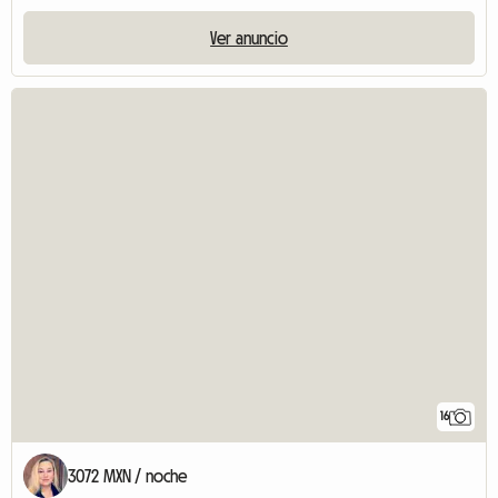
Ver anuncio
16
3072 MXN / noche