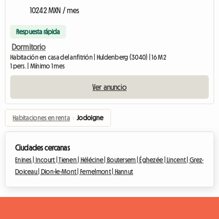
10242 MXN / mes
Respuesta rápida
Dormitorio
Habitación en casa del anfitrión | Huldenberg (3040) | 16 M2
1 pers. | Mínimo 1 mes
Ver anuncio
Habitaciones en renta
›
Jodoigne
Ciudades cercanas
Enines |
Incourt |
Tienen |
Hélécine |
Boutersem |
Éghezée |
Lincent |
Grez-
Doiceau |
Dion-le-Mont |
Fernelmont |
Hannut