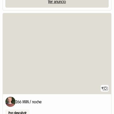
Ver anuncio
9
266 MXN / noche
Por descubrir