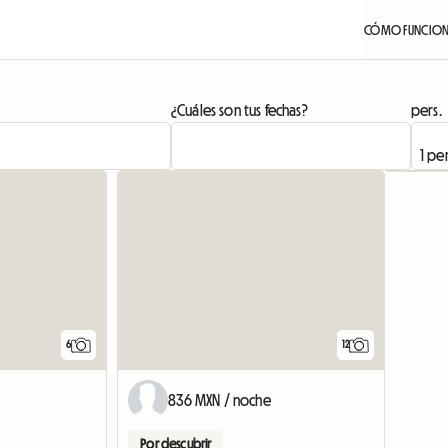
CÓMO FUNCIO
¿Cuáles son tus fechas?
pers.
6
12
836 MXN / noche
Por descubrir