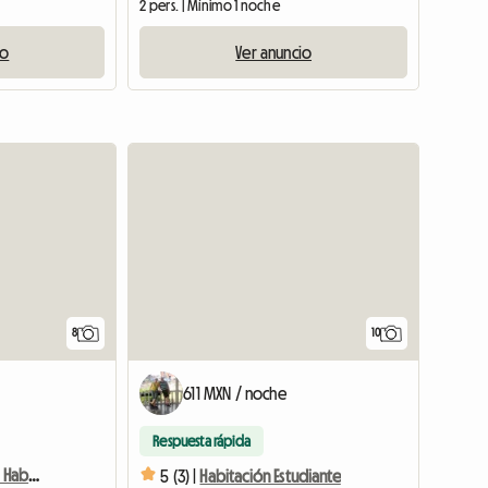
2 pers. | Mínimo 1 noche
io
Ver anuncio
8
10
611 MXN / noche
Respuesta rápida
Coliving nuevo en Étalle Habitaciones confortables
5 (3) |
Habitación Estudiante