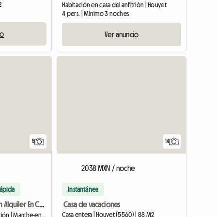
2
Habitación en casa del anfitrión | Houyet
4 pers. | Mínimo 3 noches
io
Ver anuncio
5
14
2038 MXN / noche
rápida
Instantánea
Casa de vacaciones
Habitación En Alquiler En Casa De Familia
Casa entera | Houyet (5560) | 88 M2
Habitación en casa del anfitrión | Marche-en-Famenne (6900) | 15 M2