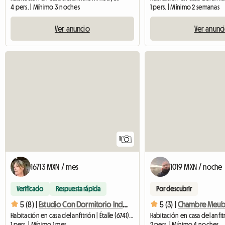
4 pers. | Mínimo 3 noches
1 pers. | Mínimo 2 semanas
Ver anuncio
Ver anunc
11
16713 MXN / mes
1019 MXN / noche
Verificado
Respuesta rápida
Por descubrir
5 (8) |
Estudio Con Dormitorio Independiente Corta Estancia
5 (3) |
Chambre Meub
Habitación en casa del anfitrión | Étalle (6741) | 30 M2
1 pers. | Mínimo 1 mes
2 pers. | Mínimo 4 noches