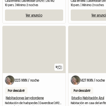
Casa entera | Daverdisse (6929) | 210 M2
Casa entera | Daverdisse (69
10 pers. | Mínimo 2 noches
10 pers. | Mínimo 2 noches
Ver anuncio
Ver anunc
12
1223 MXN / noche
1427 MXN / noche
Por descubrir
Por descubrir
Habitaciones Lerydordene
Estudio Habitación Azul
Habitación de huéspedes | Daverdisse (6929) | 12 M2