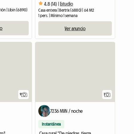
4.8 (14) |
Estudio
ión | Libin (6890)
Casa entera | Bertrix (6880) | 64 M2
1 pers. | Mínimo 1 semana
io
Ver anuncio
Ver el a
9
1
7236 MXN / noche
Instantánea
Se alquila estudio de 35m² en casa particular con un salón privado
Casa rural “De piedras, tierra y madera”