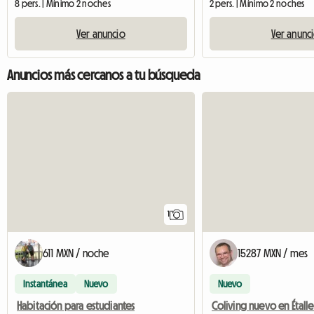
8 pers. | Mínimo 2 noches
2 pers. | Mínimo 2 noches
Ver anuncio
Ver anunc
Anuncios más cercanos a tu búsqueda
Ver el anuncio
1
611 MXN / noche
15287 MXN / mes
Instantánea
Nuevo
Nuevo
Habitación para estudiantes