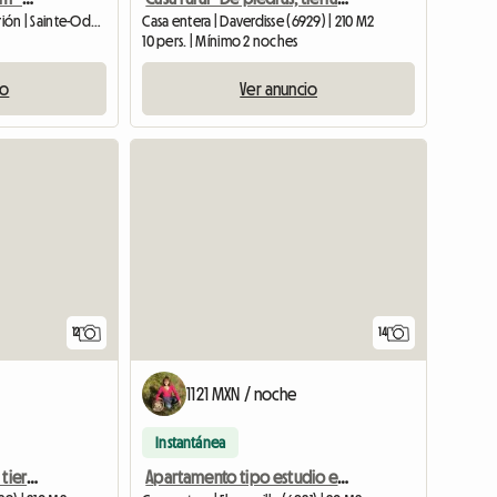
Habitación en casa del anfitrión | Sainte-Ode (6680) | 30 M2
Casa entera | Daverdisse (6929) | 210 M2
10 pers. | Mínimo 2 noches
io
Ver anuncio
12
14
1121 MXN / noche
Instantánea
Daverdisse “De piedras, tierra y madera”
Apartamento tipo estudio en alquiler