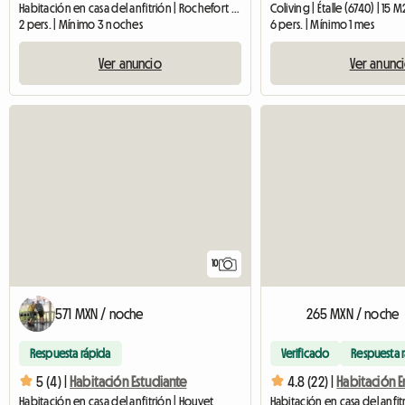
Habitación en casa del anfitrión | Rochefort (5580) | 32 M2
Coliving | Étalle (6740) | 15 M
2 pers. | Mínimo 3 noches
6 pers. | Mínimo 1 mes
Ver anuncio
Ver anunc
10
571 MXN / noche
265 MXN / noche
Respuesta rápida
Verificado
Respuesta 
5 (4) |
Habitación Estudiante
4.8 (22) |
Habitación en casa del anfitrión | Houyet