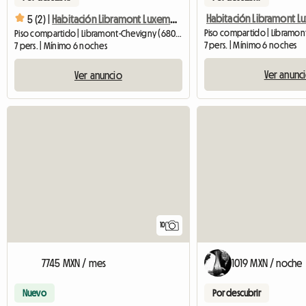
5 (2) |
Habitación Libramont Luxemburgo Prácticas Alojamiento compartido
Piso compartido | Libramont-Chevigny (6800) | 15 M2
7 pers. | Mínimo 6 noches
7 pers. | Mínimo 6 noches
Ver anunc
Ver anuncio
10
7745 MXN / mes
1019 MXN / noche
Nuevo
Por descubrir