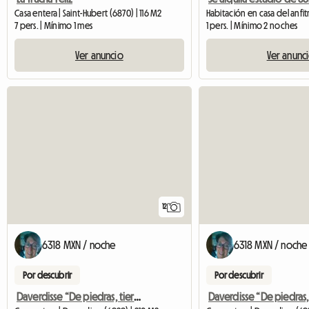
Casa entera | Saint-Hubert (6870) | 116 M2
7 pers. | Mínimo 1 mes
1 pers. | Mínimo 2 noches
Ver anuncio
Ver anunc
12
6318 MXN / noche
6318 MXN / noche
Por descubrir
Por descubrir
Daverdisse “De piedras, tierra y madera”