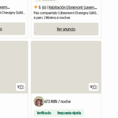
Habitación Libramont Luxemburgo Prácticas Alojamiento compartido
5 (6) |
Habitación Libramont Luxemburgo Prácticas Alojamiento compartido
Piso compartido | Libramont-Chevigny (6800) | 15 M2
Piso compartido | Libramont-Chevigny (6800) | 15 M2
6 pers. | Mínimo 6 noches
io
Ver anuncio
3
12
673 MXN / noche
Verificado
Respuesta rápida