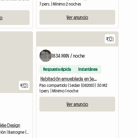
7 pers. | Mínimo 2 noches
Ver anuncio
io
2
1834 MXN / noche
Respuesta rápida
Instantánea
Habitación amueblada en Sedán 300€
Piso compartido | Sedan (08200) | 30 M2
6
1 pers. | Mínimo 1 noche
Ver anuncio
lée Design
Habitación en casa del anfitrión | Bastogne (6600)