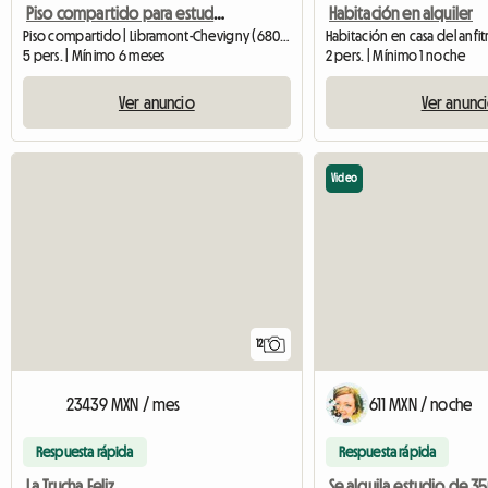
Piso compartido para estudiantes en una casa con jardín
Habitación en alquiler
Piso compartido | Libramont-Chevigny (6800) | 12 M2
Habitación en casa del anfitr
5 pers. | Mínimo 6 meses
2 pers. | Mínimo 1 noche
Ver anuncio
Ver anunc
Video
12
23439 MXN / mes
611 MXN / noche
Respuesta rápida
Respuesta rápida
La Trucha Feliz