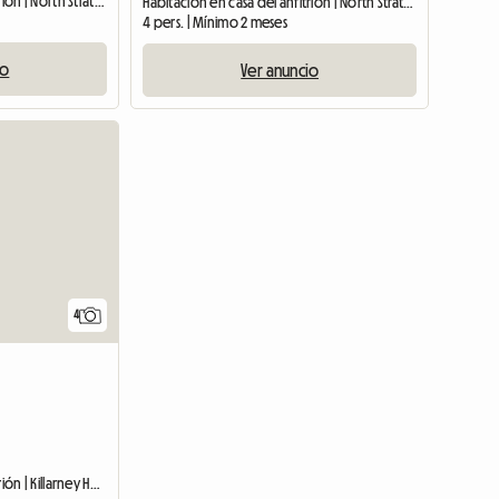
Habitación en casa del anfitrión | North Strathfield (2137)
Habitación en casa del anfitrión | North Strathfield (2137)
4 pers. | Mínimo 2 meses
io
Ver anuncio
Ver el anuncio
4
Habitación en casa del anfitrión | Killarney Heights