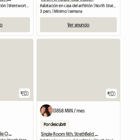
Habitación en casa del anfitrión | Wentworth Point (2127)
Habitación en casa del anfitrión | North Strathfield
3 pers. | Mínimo 1 semana
io
Ver anuncio
5
8
13858 MXN / mes
Por descubrir
Double Room For Couple Or Two Singles In Nth Strathfield
Single Room Nth. Strathfield Near Station