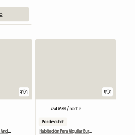
io
Ver el anu
2
3
734 MXN / noche
Por descubrir
I Am Looking For Honest And Clean Famale
Habitación Para Alquilar Burwood Heights