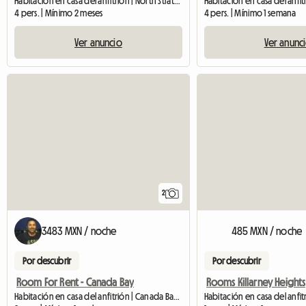
Habitación en casa del anfitrión | North Strathfield (2137)
4 pers. | Mínimo 2 meses
4 pers. | Mínimo 1 semana
Ver anuncio
Ver anunc
2
3483 MXN / noche
485 MXN / noche
Por descubrir
Por descubrir
Room For Rent - Canada Bay
Rooms Killarney Heights
Habitación en casa del anfitrión | Canada Bay (2046)