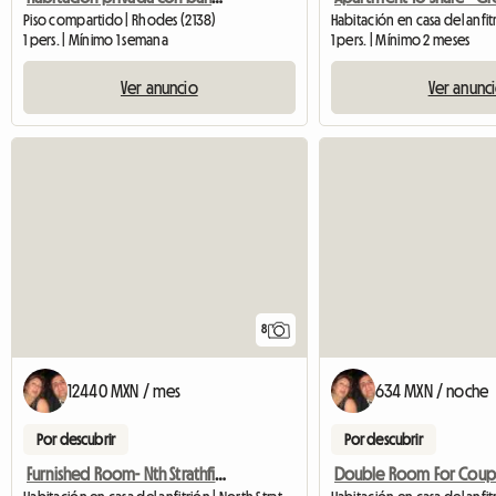
Piso compartido | Rhodes (2138)
1 pers. | Mínimo 1 semana
1 pers. | Mínimo 2 meses
Ver anuncio
Ver anunc
8
12440 MXN / mes
634 MXN / noche
Por descubrir
Por descubrir
Furnished Room- Nth Strathfield Near Station