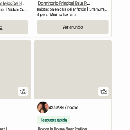
Dormitorio Principal En La Frondosa Turramurra
Acogedor Hogar Lejos Del Hogar Cerca Del Transporte Público
Habitación en casa del anfitrión | Turramurra (2074)
Habitación en casa del anfitrión | Middle Cove (2068) | 10 M2
4 pers. | Mínimo 1 semana
Ver anuncio
io
7
5
423 MXN / noche
Respuesta rápida
Apartment To Share - Great Lifestyle
Room In House Near Station