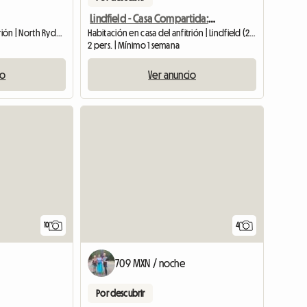
Lindfield - Casa Compartida: Cama Individual/doble
Habitación en casa del anfitrión | North Ryde (2113)
Habitación en casa del anfitrión | Lindfield (2070)
2 pers. | Mínimo 1 semana
io
Ver anuncio
10
4
709 MXN / noche
Por descubrir