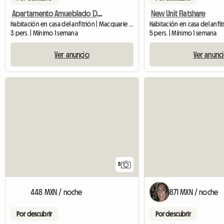
Apartamento Amueblado De 3 Habitaciones Con Tenis, Gimnasio
New Unit Flatshare
Habitación en casa del anfitrión | Macquarie Park
3 pers. | Mínimo 1 semana
5 pers. | Mínimo 1 semana
Ver anuncio
Ver anunc
8
448 MXN / noche
871 MXN / noche
Por descubrir
Por descubrir