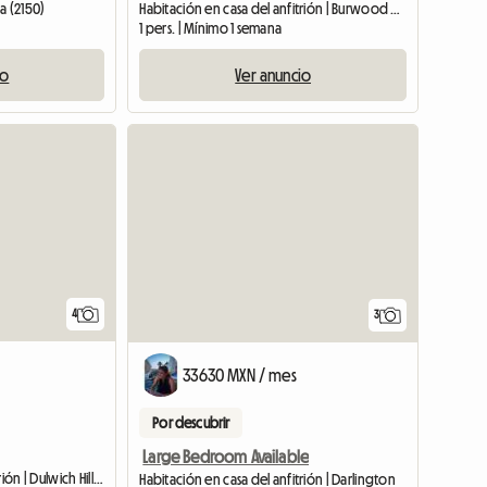
a (2150)
Habitación en casa del anfitrión | Burwood Heights (2136)
1 pers. | Mínimo 1 semana
io
Ver anuncio
4
3
33630 MXN / mes
Por descubrir
Large Bedroom Available
Habitación en casa del anfitrión | Dulwich Hill (2203)
Habitación en casa del anfitrión | Darlington