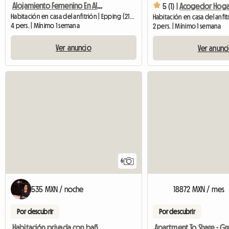
Alojamiento Femenino En Alquiler Epping NSW
5 (1) |
Habitación en casa del anfitrión | Epping (2121)
4 pers. | Mínimo 1 semana
2 pers. | Mínimo 1 semana
Ver anuncio
Ver anunc
6
535 MXN / noche
18872 MXN / mes
Por descubrir
Por descubrir
Habitación privada con baño propio