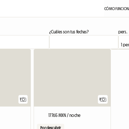
CÓMO FUNCION
¿Cuáles son tus fechas?
pers.
Ver el anuncio
1
2
17765 MXN / noche
Por descubrir