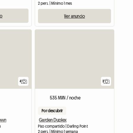
2 pers. | Mínimo 1 mes
io
Ver anuncio
4
2
535 MXN / noche
Por descubrir
own
Garden Duplex
n
Piso compartido | Darling Point
2 pers. | Mínimo 1 semana