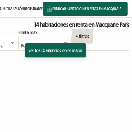
A
INICIAR SESIÓN
REGISTRARSE
PUBLICAR HABITACIÓN EN RENTA EN MACQUARIE...
14 habitaciones en renta en Macquarie Park
Renta máx.
+ filtros
Ver los 14 anuncios en el mapa
Ver el anuncio
Ver el anuncio