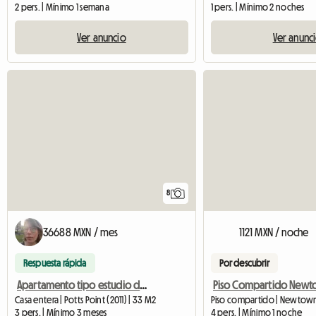
2 pers. | Mínimo 1 semana
1 pers. | Mínimo 2 noches
Ver anuncio
Ver anunc
8
36688 MXN / mes
1121 MXN / noche
Respuesta rápida
Por descubrir
Apartamento tipo estudio de dos habitaciones, ideal para hasta 3 estudiantes.
Piso Compartido Newt
Casa entera | Potts Point (2011) | 33 M2
Piso compartido | Newtow
3 pers. | Mínimo 3 meses
4 pers. | Mínimo 1 noche