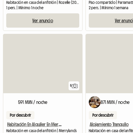
Habitación en casa del anfitrión | Rozelle (2039)
Piso compartido | Parramatt
1 pers. | Mínimo 1 noche
2 pers. | Mínimo 1 semana
Ver anuncio
Ver anunc
5
591 MXN / noche
871 MXN / noche
Por descubrir
Por descubrir
Habitación En Alquiler En Merrylands, Sydney, Nueva Gales Del Sur
Alojamiento Tranquilo
Habitación en casa del anfitrión | Merrylands