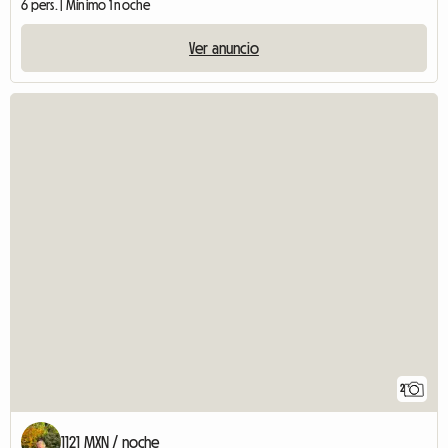
6 pers. | Mínimo 1 noche
Ver anuncio
2
1121 MXN / noche