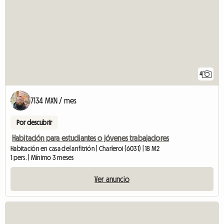
4
7134 MXN / mes
Por descubrir
Habitación para estudiantes o jóvenes trabajadores
Habitación en casa del anfitrión | Charleroi (6031) | 18 M2
1 pers. | Mínimo 3 meses
Ver anuncio