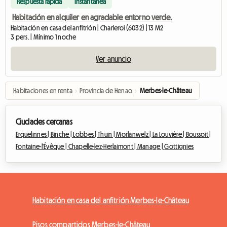
Respuesta rápida
Instantánea
Habitación en alquiler en agradable entorno verde.
Habitación en casa del anfitrión | Charleroi (6032) | 13 M2
3 pers. | Mínimo 1 noche
Ver anuncio
Habitaciones en renta
›
Provincia de Henao
›
Merbes-le-Château
Ciudades cercanas
Erquelinnes |
Binche |
Lobbes |
Thuin |
Morlanwelz |
La Louvière |
Boussoit |
Fontaine-l'Évêque |
Chapelle-lez-Herlaimont |
Manage |
Gottignies
Habitación en casa del anfitrión Merbes-le-Château
Pisos compartidos Merbes-le-Château