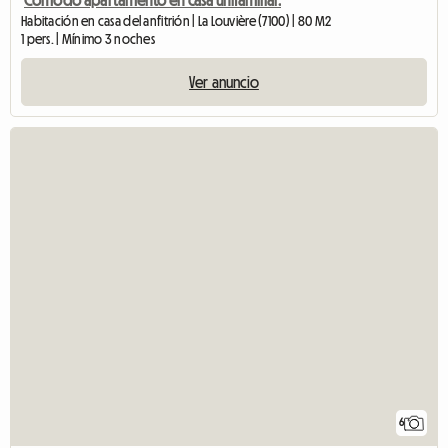
Habitación en casa del anfitrión | La Louvière (7100) | 80 M2
1 pers. | Mínimo 3 noches
Ver anuncio
6