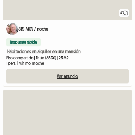
4
815 MXN / noche
Respuesta rápida
Habitaciones en alquiler en una mansión
Piso compartido | Thuin (6530) | 25 M2
1 pers. | Mínimo 1 noche
Ver anuncio