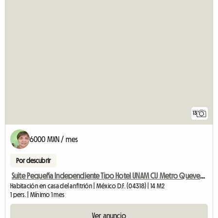
13
6000 MXN / mes
Por descubrir
Suite Pequeña Independiente Tipo Hotel UNAM CU Metro Quevedo
Habitación en casa del anfitrión | México D.F. (04318) | 14 M2
1 pers. | Mínimo 1 mes
Ver anuncio