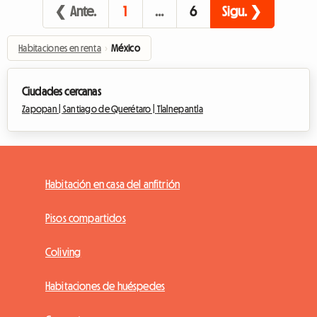
❮ Ante.
1
…
6
Sigu. ❯
Habitaciones en renta
›
México
Ciudades cercanas
Zapopan |
Santiago de Querétaro |
Tlalnepantla
Habitación en casa del anfitrión
Pisos compartidos
Coliving
Habitaciones de huéspedes