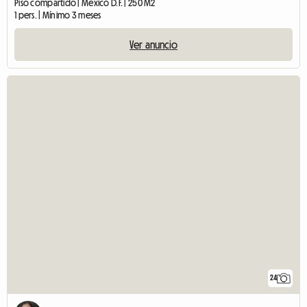
Piso compartido | México D.F. | 250 M2
1 pers. | Mínimo 3 meses
Ver anuncio
24