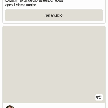
Coliving | Tlalixtac de Cabrera (68270) | 60 M2
2 pers. | Mínimo 1 noche
Ver anuncio
8