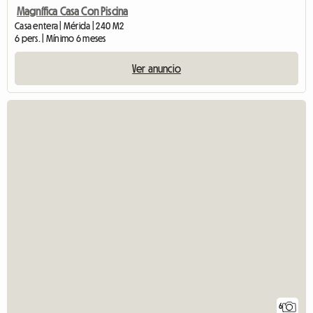
Magnífica Casa Con Piscina
Casa entera | Mérida | 240 M2
6 pers. | Mínimo 6 meses
Ver anuncio
6