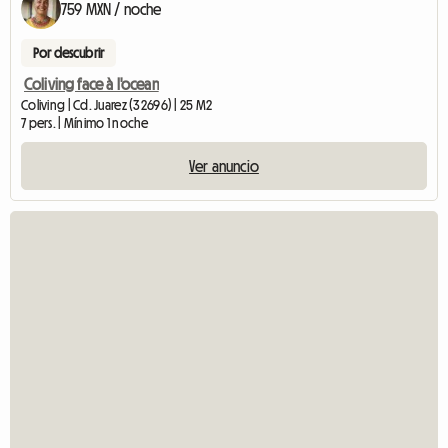
759 MXN / noche
Por descubrir
Coliving face à l'ocean
Coliving | Cd. Juarez (32696) | 25 M2
7 pers. | Mínimo 1 noche
Ver anuncio