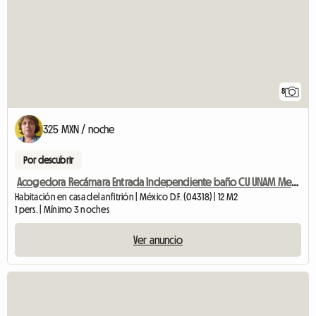
8
325 MXN / noche
Por descubrir
Acogedora Recámara Entrada Independiente baño CU UNAM Metro
Habitación en casa del anfitrión | México D.F. (04318) | 12 M2
1 pers. | Mínimo 3 noches
Ver anuncio