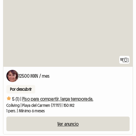
10
12500 MXN / mes
Por descubrir
5 (1) |
Piso para compartir, larga temporada.
Coliving | Playa del Carmen (77717) | 150 M2
1 pers. | Mínimo 6 meses
Ver anuncio