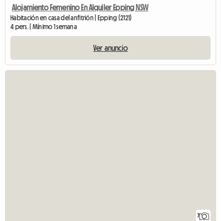
Alojamiento Femenino En Alquiler Epping NSW
Habitación en casa del anfitrión | Epping (2121)
4 pers. | Mínimo 1 semana
Ver anuncio
7