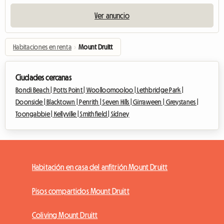
Ver anuncio
Habitaciones en renta
›
Mount Druitt
Ciudades cercanas
Bondi Beach |
Potts Point |
Woolloomooloo |
Lethbridge Park |
Doonside |
Blacktown |
Penrith |
Seven Hills |
Girraween |
Greystanes |
Toongabbie |
Kellyville |
Smithfield |
Sídney
Habitación en casa del anfitrión Mount Druitt
Pisos compartidos Mount Druitt
Coliving Mount Druitt