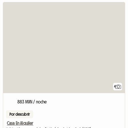
4
883 MXN / noche
Por descubrir
Casa En Alquiler