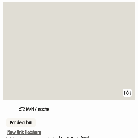
1
672 MXN / noche
Por descubrir
New Unit Flatshare