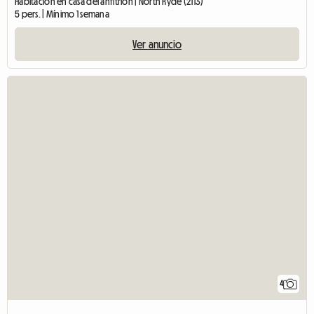
Habitación en casa del anfitrión | North Ryde (2113)
5 pers. | Mínimo 1 semana
Ver anuncio
4