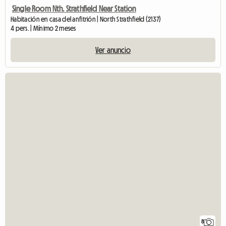
Single Room Nth. Strathfield Near Station
Habitación en casa del anfitrión | North Strathfield (2137)
4 pers. | Mínimo 2 meses
Ver anuncio
8