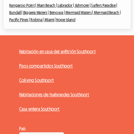
Kangaroo Point |
Main Beach |
Labrador |
Ashmore |
Surfers Paradise |
Bundall |
Biggera Waters |
Benowa |
Mermaid Waters |
Mermaid Beach |
Pacific Pines |
Robina |
Miami |
Hope Island
Habitación en casa del anfitrión Southport
Pisos compartidos Southport
Coliving Southport
Habitaciones de huéspedes Southport
Casa entera Southport
País