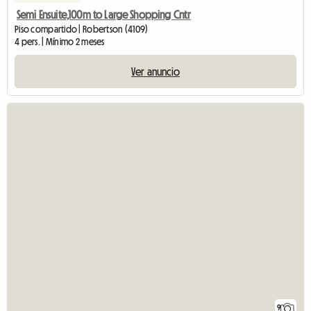
Semi Ensuite,100m to Large Shopping Cntr
Piso compartido | Robertson (4109)
4 pers. | Mínimo 2 meses
Ver anuncio
9