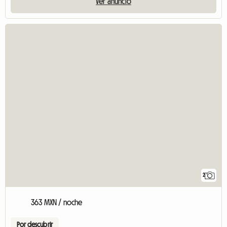
Ver anuncio
2
363 MXN / noche
Por descubrir