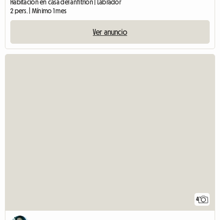
Habitación en casa del anfitrión | Labrador
2 pers. | Mínimo 1 mes
Ver anuncio
4