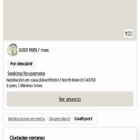
2
5001 MXN / mes
Por descubrir
Seeking Housemate
Habitación en casa del anfitrión | North Branch (4370)
2 pers. | Mínimo 1 mes
Ver anuncio
Habitaciones en renta
›
Queensland
›
Southport
Ciudades cercanas