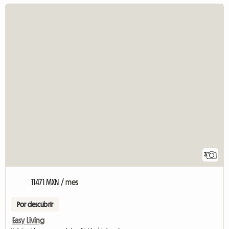
3
11471 MXN / mes
Por descubrir
Easy Living