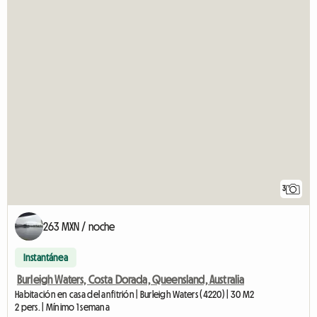
3
263 MXN / noche
Instantánea
Burleigh Waters, Costa Dorada, Queensland, Australia
Habitación en casa del anfitrión | Burleigh Waters (4220) | 30 M2
2 pers. | Mínimo 1 semana